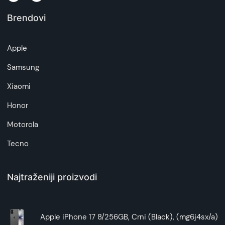
Brendovi
Napomena:
Superfon doo se trudi da informacije i fotografije
artikala budu što tačnije i detaljnije ali ne može
Apple
da garantuje da su svi podaci apsolutno ispravni.
Samsung
Xiaomi
Honor
Motorola
Tecno
Najtraženiji proizvodi
Apple iPhone 17 8/256GB, Crni (Black), (mg6j4sx/a)