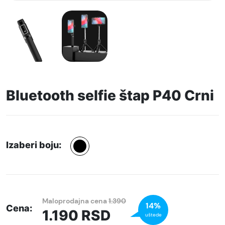
Bluetooth selfie štap P40 Crni
Izaberi boju:
Maloprodajna cena
1.390
14%
Cena:
1.190
RSD
uštede