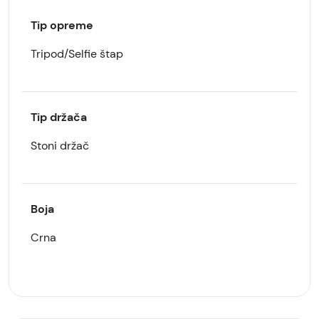
Tip opreme
Tripod/Selfie štap
Tip držača
Stoni držač
Boja
Crna