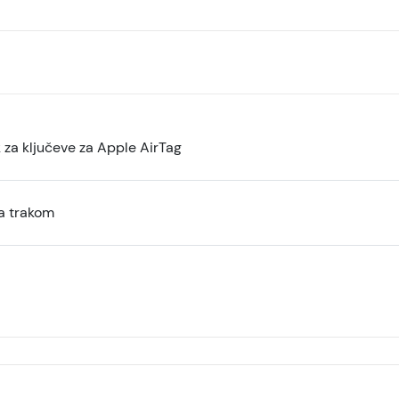
 za ključeve za Apple AirTag
a trakom