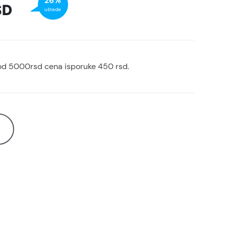
26%
SD
uštede
od 5000rsd cena isporuke 450 rsd.