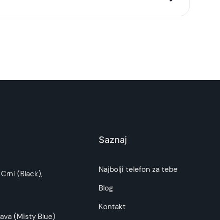
Saznaj
i potrošača. Detaljnije o ugovoru na daljinu,
Najbolji telefon za tebe
Crni (Black),
budu što tačnije i detaljnije ali ne može da
Blog
Kontakt
ava (Misty Blue)