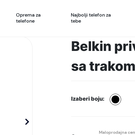
Oprema za
Najbolji telefon za
telefone
tebe
Belkin pr
sa trakom
Izaberi boju:
Maloprodajna ce