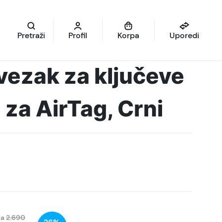
Pretraži
Profil
Korpa
Uporedi
ivezak za ključeve
 za AirTag, Crni
na
2.690