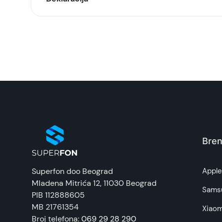
Model:
Naziv i vrsta robe:
Uvoznik:
EAN:
Zemlja porekla:
Bren
Prava potrošača:
Superfon doo Beograd
Appl
Mladena Mitrića 12
, 11030 Beograd
Napomena:
Sams
PIB 112888605
MB 21761354
Xiaom
Broj telefona:
069 29 28 290