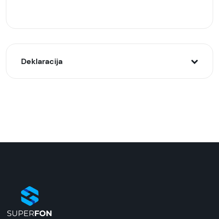
Deklaracija
Model:
Belkin Boost Charge power bank 26000mAh
32W (20W+12W), Crni
Naziv i vrsta robe:
Eksterna baterija
Uvoznik:
Superfon
EAN: