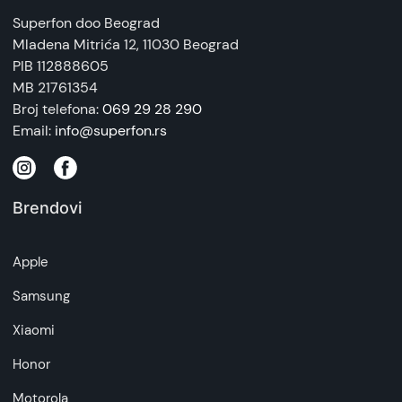
745883862115
Superfon doo Beograd
Zemlja porekla:
Mladena Mitrića 12
, 11030 Beograd
Kina
PIB 112888605
MB 21761354
Prava potrošača:
Broj telefona:
069 29 28 290
Zagarantovana sva prava kupaca po osnovu
Email:
info@superfon.rs
zakona o zaštiti potrošača. Detaljnije o ugovoru
na daljinu, uslove reklamacije i povrata pročitajte
-
ovde
Brendovi
Napomena:
Superfon doo se trudi da informacije i fotografije
Apple
artikala budu što tačnije i detaljnije ali ne može
da garantuje da su svi podaci apsolutno ispravni.
Samsung
Xiaomi
Honor
Motorola