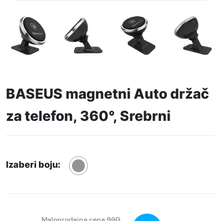
BASEUS magnetni Auto držač
za telefon, 360°, Srebrni
Izaberi boju:
Maloprodajna cena
990