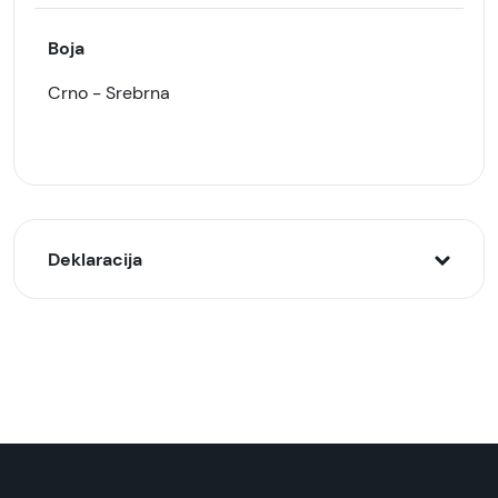
Boja
Crno - Srebrna
Deklaracija
Model:
BASEUS magnetni Auto držač za telefon, 360°,
Srebrni
Naziv i vrsta robe:
Držač za mobilni telefon