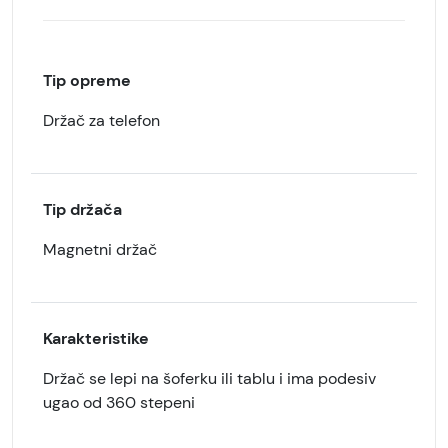
Tip opreme
Držač za telefon
Tip držača
Magnetni držač
Karakteristike
Držač se lepi na šoferku ili tablu i ima podesiv
ugao od 360 stepeni