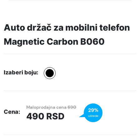
Auto držač za mobilni telefon
Magnetic Carbon B060
Izaberi boju:
Maloprodajna cena
690
29%
Cena:
490
RSD
uštede