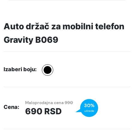
Auto držač za mobilni telefon
Gravity B069
Izaberi boju:
Maloprodajna cena
990
30%
Cena:
690
RSD
uštede