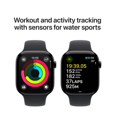
Naziv i vrsta robe:
Pametni sat
Uvoznik:
Superfon
EAN:
195949780660
Zemlja porekla:
Kina
Prava potrošača:
Zagarantovana sva prava kupaca po osnovu
zakona o zaštiti potrošača. Detaljnije o ugovoru
na daljinu, uslove reklamacije i povrata pročitajte
-
ovde
Napomena: