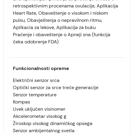
retrospektivnim procenama ovulacije, Aplikacija
Heart Rate, Obaveštenje o visokom i niskom
pulsu, Obavještenja o nepravilnom ritmu,
Aplikacia za lekove, Aplikacija za buku
Praćenje i obaveštenje o Apneji sna (funkcija
čeka odobrenje FDA)
Funkcionalnosti opreme
Električni senzor srca
Optički senzor za srce treće generacije
Senzor temperature
Kompas
Uvek uključen visinomer
Akcelerometar visokog g
Žiroskop visokog dinamičkog opsega
Senzor ambijentalnog svetla