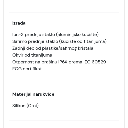
Izrada
Ion-X prednje staklo (aluminijsko kućište)
Safirno prednje staklo (kućište od titanijuma)
Zadnji deo od plastike/safirnog kristala
Okvir od titanijuma
Otpornost na prašinu IP6X prema IEC 60529
ECG certifikat
Materijal narukvice
Silikon (Crni)