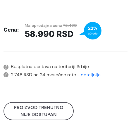
Maloprodajna cena
75.490
22%
Cena:
58.990
RSD
uštede
Besplatna dostava na teritoriji Srbije
2.748 RSD na 24 mesečne rate
- detaljnije
PROIZVOD TRENUTNO
NIJE DOSTUPAN