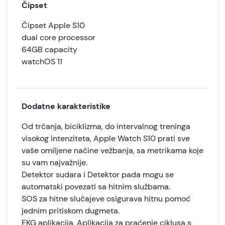
Čipset
Čipset Apple S10
dual core processor
64GB capacity
watchOS 11
Dodatne karakteristike
Od trčanja, biciklizma, do intervalnog treninga
visokog intenziteta, Apple Watch S10 prati sve
vaše omiljene načine vežbanja, sa metrikama koje
su vam najvažnije.
Detektor sudara i Detektor pada mogu se
automatski povezati sa hitnim službama.
SOS za hitne slučajeve osigurava hitnu pomoć
jednim pritiskom dugmeta.
EKG aplikacija, Aplikacija za praćenje ciklusa s