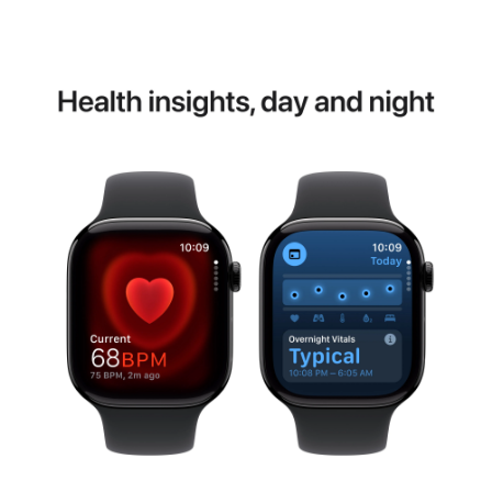
Superfon doo se trudi da informacije i fotografije
artikala budu što tačnije i detaljnije ali ne može
da garantuje da su svi podaci apsolutno ispravni.