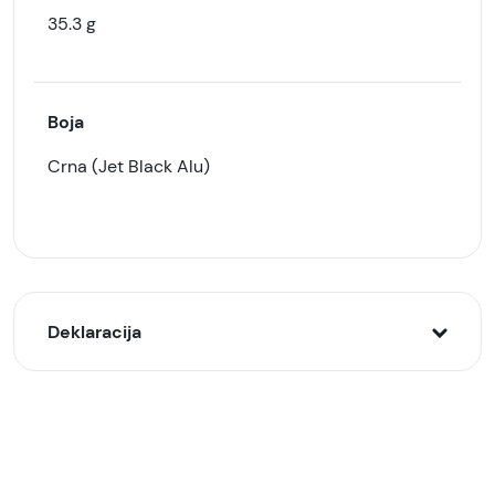
35.3 g
Boja
Crna (Jet Black Alu)
Deklaracija
Model:
mwwq3qv/a Apple Watch S10 GPS 46mm Jet
Black Alu Case/Black Sport Band - M/L