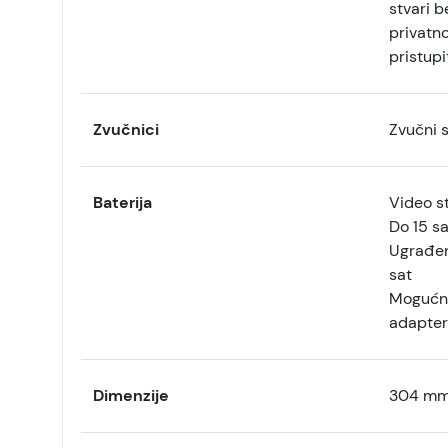
stvari b
privatno
pristup
Zvučnici
Zvučni 
Baterija
Video s
Do 15 sa
Ugrađen
sat
Mogućno
adapter
Dimenzije
304 mm 