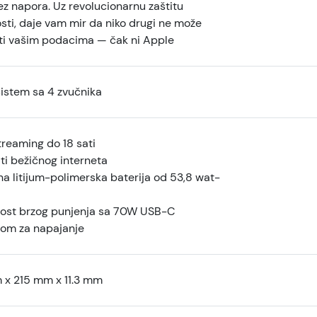
ez napora. Uz revolucionarnu zaštitu
sti, daje vam mir da niko drugi ne može
iti vašim podacima — čak ni Apple
sistem sa 4 zvučnika
treaming do 18 sati
ti bežičnog interneta
a litijum-polimerska baterija od 53,8 wat-
st brzog punjenja sa 70W USB-C
om za napajanje
x 215 mm x 11.3 mm