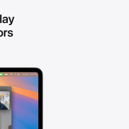
i potrošača. Detaljnije o ugovoru na daljinu,
budu što tačnije i detaljnije ali ne može da