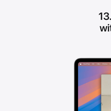
Zemlja porekla:
Prava potrošača:
Napomena: