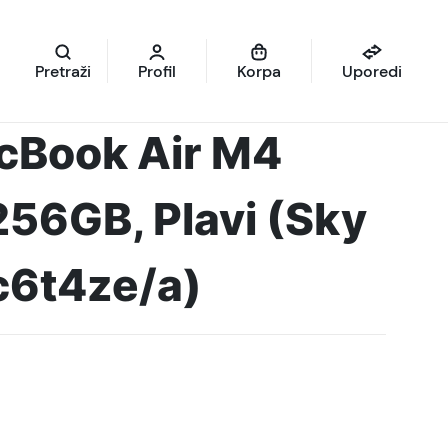
Pretraži
Profil
Korpa
Uporedi
cBook Air M4
256GB, Plavi (Sky
c6t4ze/a)