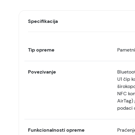
Specifikacija
Tip opreme
Pametni
Povezivanje
Bluetoot
U1 čip k
širokopo
NFC kom
AirTag) 
podaci d
Funkcionalnosti opreme
Praćenje