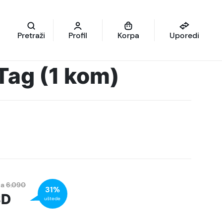
Pretraži
Profil
Korpa
Uporedi
Tag (1 kom)
na
6.090
31%
SD
uštede