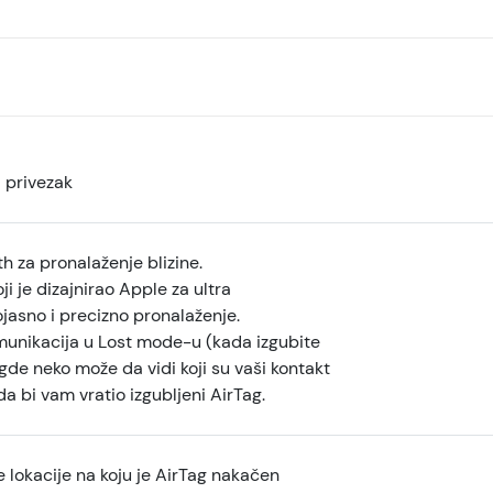
 privezak
h za pronalaženje blizine.
oji je dizajnirao Apple za ultra
jasno i precizno pronalaženje.
unikacija u Lost mode-u (kada izgubite
gde neko može da vidi koji su vaši kontakt
a bi vam vratio izgubljeni AirTag.
 lokacije na koju je AirTag nakačen