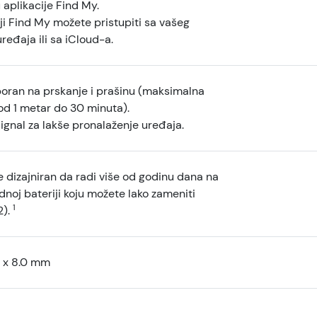
aplikacije Find My.
ji Find My možete pristupiti sa vašeg
ređaja ili sa iCloud-a.
poran na prskanje i prašinu (maksimalna
od 1 metar do 30 minuta).
ignal za lakše pronalaženje uređaja.
e dizajniran da radi više od godinu dana na
noj bateriji koju možete lako zameniti
1
2).
 x 8.0 mm