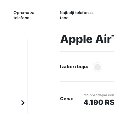
Oprema za
Najbolji telefon za
telefone
tebe
Apple Air
Izaberi boju:
Maloprodajna ce
Cena:
4.190
R