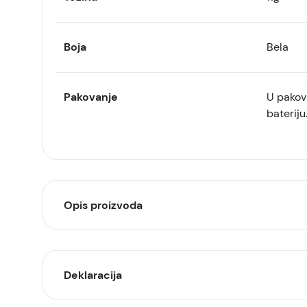
Boja
Bela
Pakovanje
U pakova
bateriju
Opis proizvoda
AirTag. Izgubi na
Deklaracija
AirTag omogućuje jednostavno praćenje i pronalaž