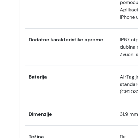
pomoću 
Aplikaci
iPhone u
Dodatne karakteristike opreme
IP67 ot
dubina 
Zvučni s
Baterija
AirTag j
standard
(CR203
Dimenzije
31.9 mm
Težina
11g