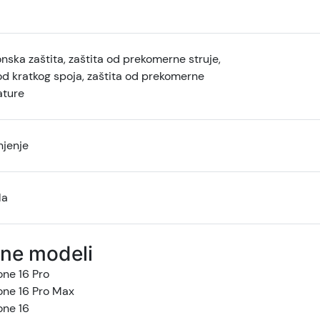
ska zaštita, zaštita od prekomerne struje,
od kratkog spoja, zaštita od prekomerne
ture
njenje
la
ne modeli
one 16 Pro
one 16 Pro Max
one 16