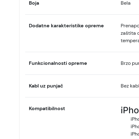
Boja
Bela
Dodatne karakteristike opreme
Prenapon
zaštita 
tempera
Funkcionalnosti opreme
Brzo pu
Kabl uz punjač
Bez kab
iPho
Kompatibilnost
iPh
iPh
iPh