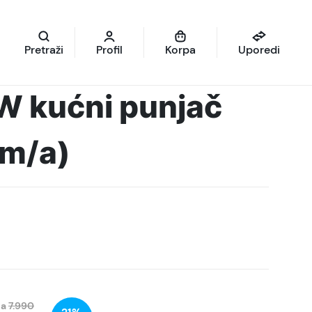
Pretraži
Profil
Korpa
Uporedi
W kućni punjač
m/a)
na
7.990