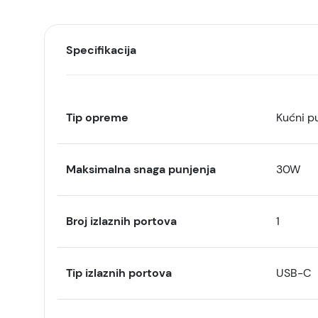
Specifikacija
Tip opreme
Kućni p
Maksimalna snaga punjenja
30W
Broj izlaznih portova
1
Tip izlaznih portova
USB-C