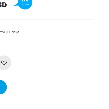
21%
SD
uštede
oriji Srbije