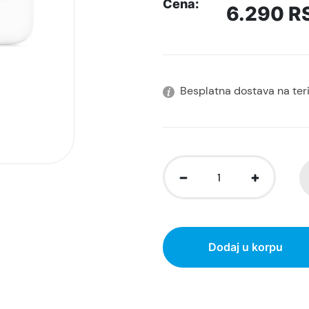
Cena:
6.290
R
Besplatna dostava na terit
Dodaj u korpu