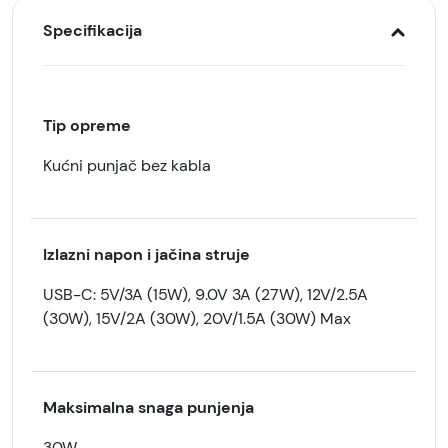
Specifikacija
Tip opreme
Kućni punjač bez kabla
Izlazni napon i jačina struje
USB-C: 5V/3A (15W), 9.0V 3A (27W), 12V/2.5A
(30W), 15V/2A (30W), 20V/1.5A (30W) Max
Maksimalna snaga punjenja
30W