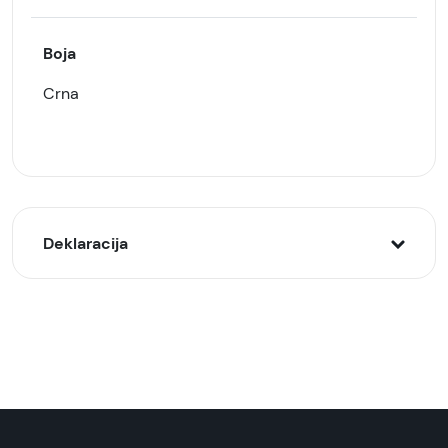
Boja
Crna
Deklaracija
Model:
ANKER 511 (Nano 4) kućni punjač bez kabla od
30W USB-C, Crni
Naziv i vrsta robe:
Punjač bez kabla