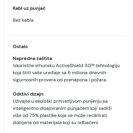
Kabl uz punjač
Bez kabla
Ostalo
Napredna zaštita
:
Iskoristite vrhunsku ActiveShield 3.0™ tehnologiju
koja štiti vaše uređaje sa 6 miliona dnevnih
sigurnosnih provera od prenapona i požara.
Održivi dizajn
:
Uživajte u ekološki prihvatljivom punjenju sa
inteligentno dizajniranim punjačem koji sadrži
više od 75% plastike koja se može reciklirati
dobijena od materijala koji su odbačeni.