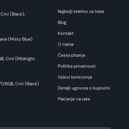
i potrošača. Detaljnije o ugovoru na daljinu,
Najbolji telefon za tebe
Crni (Black),
budu što tačnije i detaljnije ali ne može da
Blog
Kontakt
ava (Misty Blue)
O nama
Česta pitanja
B, Crni (Midnight
Politika privatnosti
Uslovi korisćenja
128GB, Crni (Black)
Detalji ugovora o kupovini
Plaćanje na rate