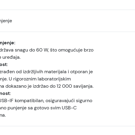
njenje
njenje:
država snagu do 60 W, što omogućuje brzo
e uređaja.
vost
:
izrađen od izdržljivih materijala i otporan je
je. U rigoroznim laboratorijskim
a dokazano je izdržao do 12 000 savijanja.
nost
:
USB-IF kompatibilan, osiguravajući sigurno
ano punjenje sa gotovo svim USB-C
ma.