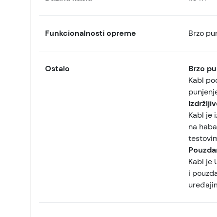
Funkcionalnosti opreme
Brzo pu
Ostalo
Brzo pu
Kabl po
punjenj
Izdržlji
Kabl je 
na haban
testovim
Pouzda
Kabl je 
i pouzd
uređaji