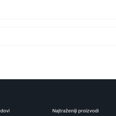
ANKER 322 pleteni kabl USB-C na USB-C 60W, Crni
Kabl
Atom Partner
194644125790
Kina
dovi
Najtraženiji proizvodi