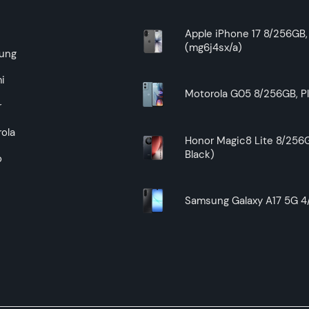
Zagarantovana sva prava kupaca po osnovu zakona o zaštit
uslove reklamacije i povrata pročitajte -
ovde
e
Apple iPhone 17 8/256GB, 
(mg6j4sx/a)
Superfon doo se trudi da informacije i fotografije artikala 
ung
garantuje da su svi podaci apsolutno ispravni.
i
Motorola G05 8/256GB, Pl
r
ola
Honor Magic8 Lite 8/256G
Black)
o
Samsung Galaxy A17 5G 4/