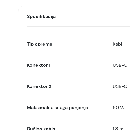
Specifikacija
Tip opreme
Kabl
Konektor 1
USB-C
Konektor 2
USB-C
Maksimalna snaga punjenja
60 W
Dužina kabla
1.8 m