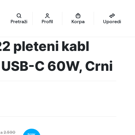
Pretraži
Profil
Korpa
Uporedi
 pleteni kabl
 USB-C 60W, Crni
na
2.590