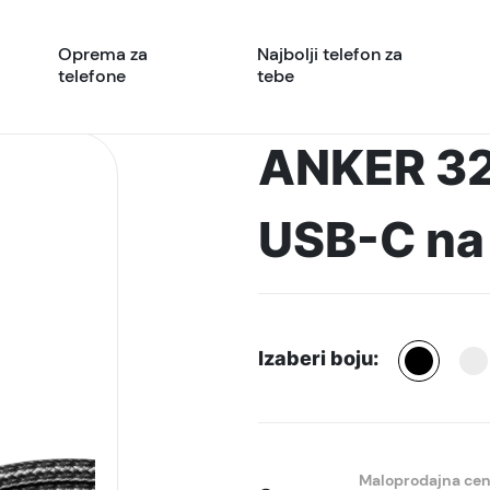
Oprema za
Najbolji telefon za
telefone
tebe
ANKER 322
USB-C na
Izaberi boju:
Maloprodajna ce