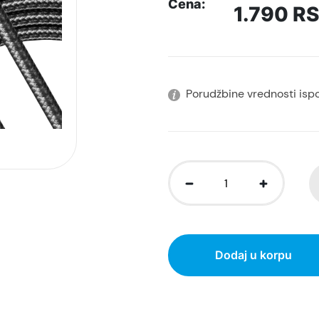
Cena:
1.790
R
Porudžbine vrednosti isp
Dodaj u korpu