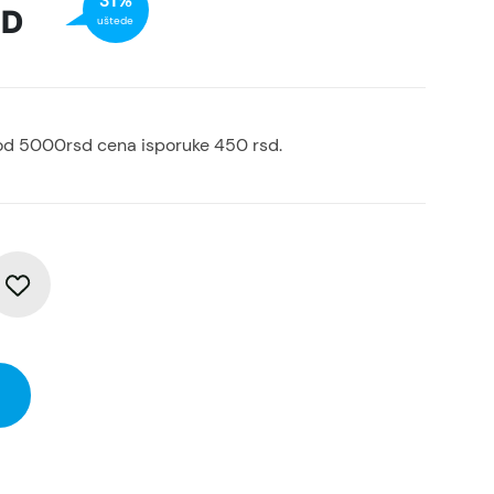
31%
SD
uštede
od 5000rsd cena isporuke 450 rsd.