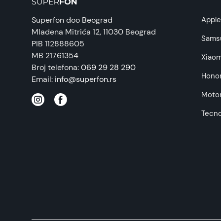
Prava potrošača:
Superfon doo Beograd
Appl
Mladena Mitrića 12
, 11030 Beograd
Napomena:
Sams
PIB 112888605
MB 21761354
Xiaom
Broj telefona:
069 29 28 290
Hono
Email:
info@superfon.rs
Motor
Tecn