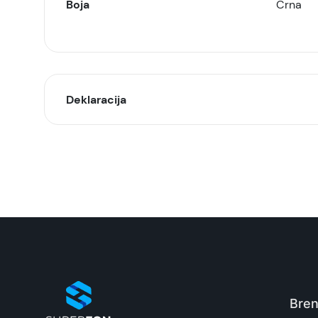
Boja
Crna
Deklaracija
Model:
Naziv i vrsta robe:
Uvoznik:
EAN:
Zemlja porekla:
Bren