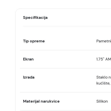
Specifikacija
Tip opreme
Pametni
Ekran
1.75" A
Izrada
Staklo n
kućište
Materijal narukvice
Silikon