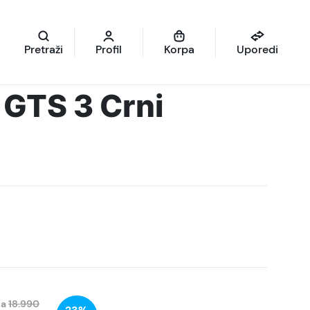
Pretraži
Profil
Korpa
Uporedi
GTS 3 Crni
na
18.990