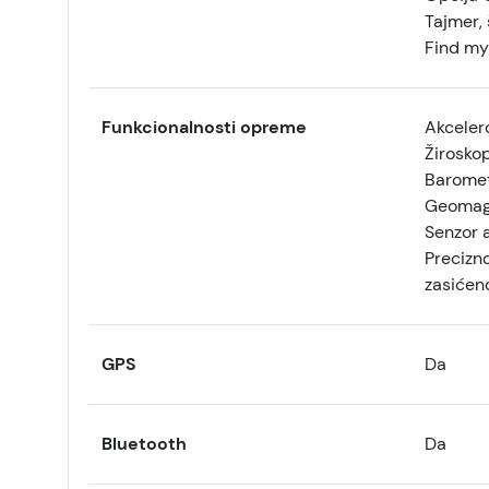
Tajmer, 
Find my
Funkcionalnosti opreme
Akceler
Žirosko
Barome
Geomagn
Senzor 
Precizn
zasićeno
GPS
Da
Bluetooth
Da