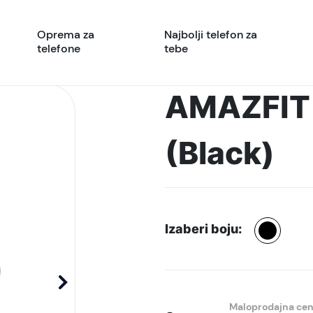
Oprema za
Najbolji telefon za
telefone
tebe
AMAZFIT 
(Black)
Izaberi boju:
Maloprodajna ce