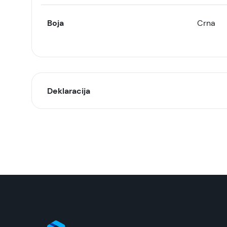
Boja
Crna
Deklaracija
Model:
Naziv i vrsta robe:
Uvoznik:
EAN:
Zemlja porekla: