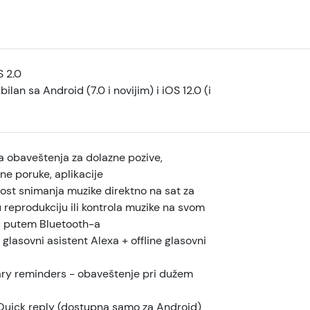
 2.0
ilan sa Android (7.0 i novijim) i iOS 12.0 (i
 obaveštenja za dolazne pozive,
ne poruke, aplikacije
st snimanja muzike direktno na sat za
 reprodukciju ili kontrola muzike na svom
u putem Bluetooth-a
glasovni asistent Alexa + offline glasovni
ry reminders - obaveštenje pri dužem
Quick reply (dostupna samo za Android)