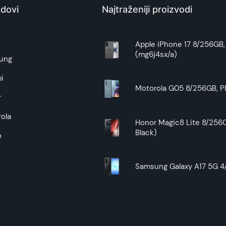
dovi
Najtraženiji proizvodi
Zagarantovana sva prava kupaca po osnovu zakona o zaštit
uslove reklamacije i povrata pročitajte -
ovde
e
Apple iPhone 17 8/256GB, 
(mg6j4sx/a)
Superfon doo se trudi da informacije i fotografije artikala 
ung
garantuje da su svi podaci apsolutno ispravni.
i
Motorola G05 8/256GB, Pl
r
ola
Honor Magic8 Lite 8/256G
Black)
o
Samsung Galaxy A17 5G 4/