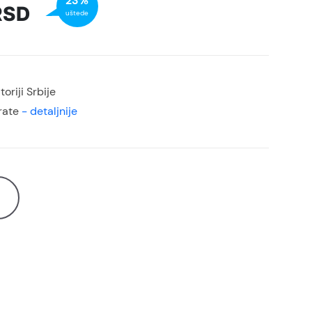
23%
RSD
uštede
oriji Srbije
rate
- detaljnije