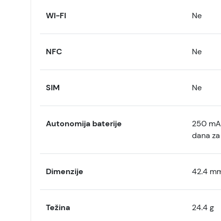
WI-FI
Ne
NFC
Ne
SIM
Ne
Autonomija baterije
250 mAh
dana za
Dimenzije
42.4 mm
Težina
24.4 g