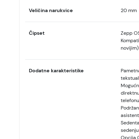
Veličina narukvice
20 mm
Čipset
Zepp OS
Kompatib
novijim)
Dodatne karakteristike
Pametna
tekstual
Mogućno
direktnu
telefon
Podržan 
asistent
Sedenta
sedenju
Opcija 