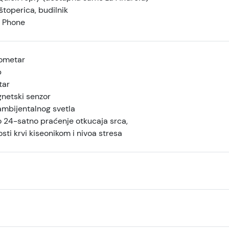
štoperica, budilnik
 Phone
ometar
p
tar
etski senzor
ambijentalnog svetla
o 24-satno praćenje otkucaja srca,
sti krvi kiseonikom i nivoa stresa