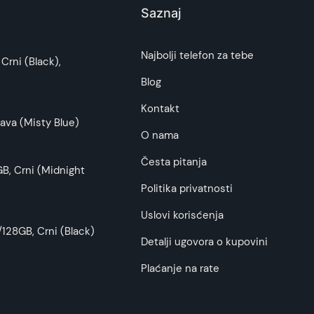
Saznaj
i potrošača. Detaljnije o ugovoru na daljinu,
Najbolji telefon za tebe
Crni (Black),
budu što tačnije i detaljnije ali ne može da
Blog
Kontakt
ava (Misty Blue)
O nama
Česta pitanja
B, Crni (Midnight
Politika privatnosti
Uslovi korisćenja
128GB, Crni (Black)
Detalji ugovora o kupovini
Plaćanje na rate