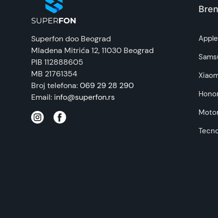
Bren
Prava potrošača:
Superfon doo Beograd
Appl
Mladena Mitrića 12
, 11030 Beograd
Napomena:
Sams
PIB 112888605
MB 21761354
Xiaom
Broj telefona:
069 29 28 290
Hono
Email:
info@superfon.rs
Motor
Tecn