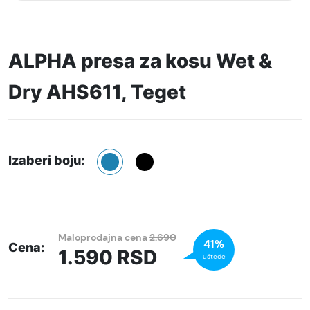
ALPHA presa za kosu Wet &
Dry AHS611, Teget
Izaberi boju:
Maloprodajna cena
2.690
41%
Cena:
1.590
RSD
uštede