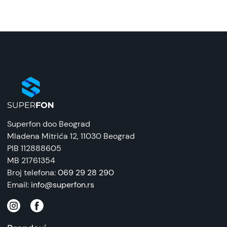
Naziv i vrsta robe:
Presa za kosu
Uvoznik:
Roaming
EAN:
8606028210081
Zemlja porekla:
Superfon doo Beograd
Kina
Mladena Mitrića 12
, 11030 Beograd
PIB 112888605
Prava potrošača:
MB 21761354
Zagarantovana sva prava kupaca po osnovu
Broj telefona:
069 29 28 290
zakona o zaštiti potrošača. Detaljnije o ugovoru
Email:
info@superfon.rs
na daljinu, uslove reklamacije i povrata pročitajte
-
ovde