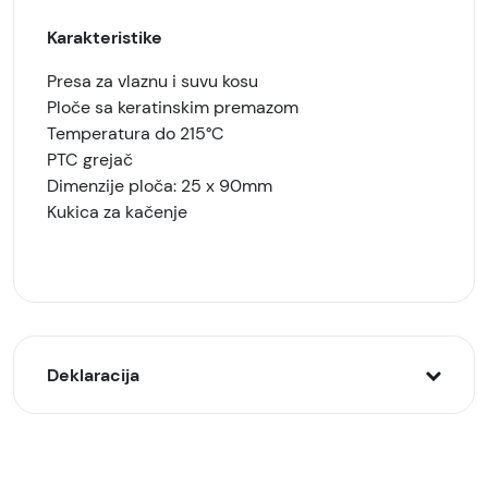
Karakteristike
Presa za vlaznu i suvu kosu
Ploče sa keratinskim premazom
Temperatura do 215°C
PTC grejač
Dimenzije ploča: 25 x 90mm
Kukica za kačenje
Deklaracija
Model:
ALPHA presa za kosu Wet & Dry AHS611, Teget