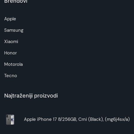
Brendovi
Napomena:
Superfon doo se trudi da informacije i fotografije
artikala budu što tačnije i detaljnije ali ne može
Apple
da garantuje da su svi podaci apsolutno ispravni.
Samsung
Xiaomi
Honor
Motorola
Tecno
Najtraženiji proizvodi
Apple iPhone 17 8/256GB, Crni (Black), (mg6j4sx/a)