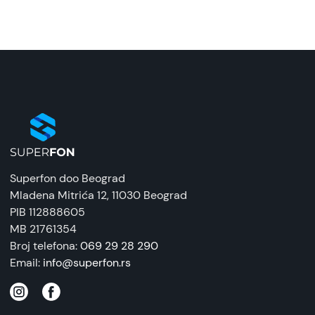
Crna
Naziv i vrsta robe:
Zaštitna maska/futrola
Uvoznik:
Tehnomarket
EAN:
8676424205507
Superfon doo Beograd
Zemlja porekla:
Mladena Mitrića 12
, 11030 Beograd
Kina
PIB 112888605
MB 21761354
Prava potrošača:
Broj telefona:
069 29 28 290
Zagarantovana sva prava kupaca po osnovu
Email:
info@superfon.rs
zakona o zaštiti potrošača. Detaljnije o ugovoru
na daljinu, uslove reklamacije i povrata pročitajte
-
ovde