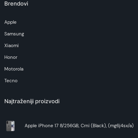
Brendovi
Napomena:
Superfon doo se trudi da informacije i fotografije
Apple
artikala budu što tačnije i detaljnije ali ne može
da garantuje da su svi podaci apsolutno ispravni.
Samsung
Xiaomi
Honor
Motorola
Tecno
Najtraženiji proizvodi
Apple iPhone 17 8/256GB, Crni (Black), (mg6j4sx/a)