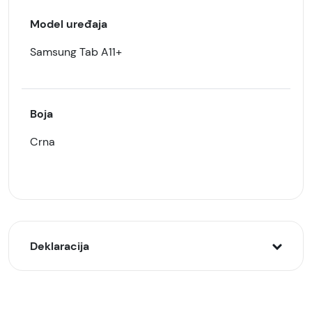
Model uređaja
Samsung Tab A11+
Boja
Crna
Deklaracija
Model:
ALIVO futrola za tablet za Samsung Tab A11+,