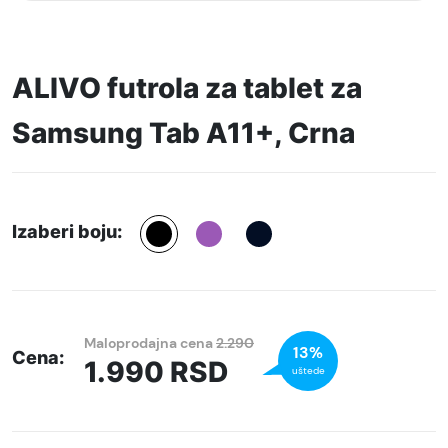
ALIVO futrola za tablet za
Samsung Tab A11+, Crna
Izaberi boju:
Maloprodajna cena
2.290
13%
Cena:
1.990
RSD
uštede