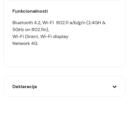
Funkcionalnosti
Bluetooth 4.2, Wi-Fi 802.11 a/b/g/n (2.4GH &
5GHz on 802.11n),
Wi-Fi Direct, Wi-Fi display
Network 4G
Deklaracija
Model:
ALCATEL 1T 7″ 2020 (9013X) LTE 1/16GB Crni
(Black)