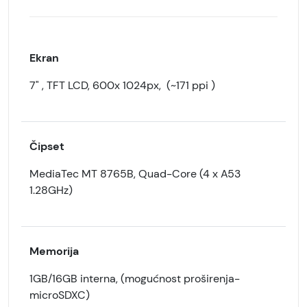
Ekran
7" , TFT LCD, 600x 1024px, (~171 ppi )
Čipset
MediaTec MT 8765B, Quad-Core (4 x A53
1.28GHz)
Memorija
1GB/16GB interna, (mogućnost proširenja-
microSDXC)