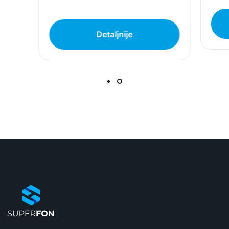
Superfon doo se trudi da informacije i fotografije
artikala budu što tačnije i detaljnije ali ne može
da garantuje da su svi podaci apsolutno ispravni.
Detaljnije