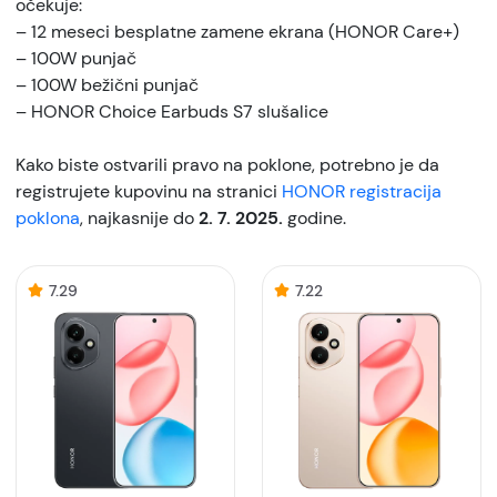
očekuje:
– 12 meseci besplatne zamene ekrana (HONOR Care+)
– 100W punjač
– 100W bežični punjač
– HONOR Choice Earbuds S7 slušalice
Kako biste ostvarili pravo na poklone, potrebno je da
registrujete kupovinu na stranici
HONOR registracija
poklona
, najkasnije do
2. 7. 2025.
godine.
7.29
7.22