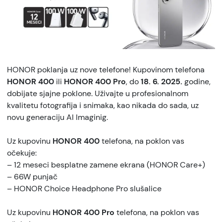
HONOR poklanja uz nove telefone! Kupovinom telefona
HONOR 400
ili
HONOR 400 Pro
, do
18. 6. 2025.
godine,
dobijate sjajne poklone. Uživajte u profesionalnom
kvalitetu fotografija i snimaka, kao nikada do sada, uz
novu generaciju AI Imaginig.
Uz kupovinu
HONOR 400
telefona, na poklon vas
očekuje:
– 12 meseci besplatne zamene ekrana (HONOR Care+)
– 66W punjač
– HONOR Choice Headphone Pro slušalice
Uz kupovinu
HONOR 400 Pro
telefona, na poklon vas