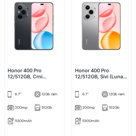
Honor 400 Pro
Honor 400 Pro
12/512GB, Crni
12/512GB, Sivi (Lunar
(Midnight Black)
Grey)
6.7’’
12Gb ram
6.7’’
12Gb ram
200mp
512Gb
200mp
512Gb
5300mAh
5300mAh