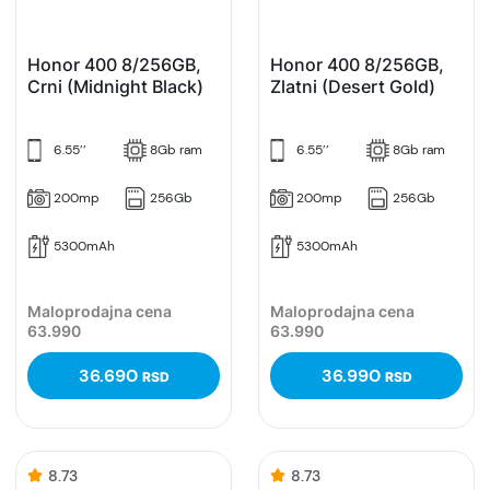
Honor 400 8/256GB,
Honor 400 8/256GB,
Crni (Midnight Black)
Zlatni (Desert Gold)
6.55’’
8Gb ram
6.55’’
8Gb ram
200mp
256Gb
200mp
256Gb
5300mAh
5300mAh
Maloprodajna cena
Maloprodajna cena
63.990
63.990
36.690
36.990
RSD
RSD
8.73
8.73