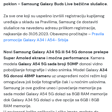
poklon – Samsung Galaxy Buds Live bežične slušalice
.
Za sve one koji su uspešno izvršili registraciju kupljenog
uređaja u skladu sa Pravilima, Samsung će dostaviti
slušalice na navedenu adresu prilikom registracije,
najkasnije do 31.05.2023. Obavezno pročitajte –
Pravila
promocije Galaxy A34 i A54- Srbija
Novi Samsung Galaxy A34 5G ili 54 5G donose prelepe
Super Amoled ekrane i moćne performance
. Kamera
modela
Galaxy A54 5G sada broji 50MP
donosi vidno
poboljšanje fotografije i video snimka. Model Galaxy
A34
5G donosi 48MP kameru
uz unapređeni noćni režim koji
omogućava još bolje fotografije čak i u noćnim uslovima.
Samsung je ove godine uneo i povećanje memorije pa
sada model Galaxy A54 5G dolazi sa 8GB RAM memorije
dok Galaxy A34 5G dolazi u dve opcije sa 6GB i 8GB
RAM memorije.
U zavisnosti koliko aplikacija i slika imate, možete da