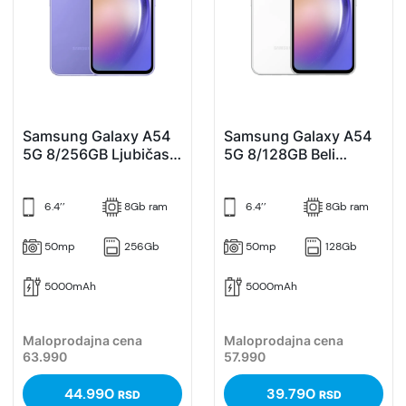
Samsung Galaxy A54
Samsung Galaxy A54
5G 8/256GB Ljubičasti
5G 8/128GB Beli
(Violet)
(White)
6.4’’
8Gb ram
6.4’’
8Gb ram
50mp
256Gb
50mp
128Gb
5000mAh
5000mAh
Maloprodajna cena
Maloprodajna cena
63.990
57.990
44.990
39.790
RSD
RSD