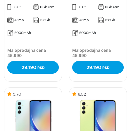
6.6’’
6Gb ram
6.6’’
6Gb ram
48mp
128Gb
48mp
128Gb
5000mAh
5000mAh
Maloprodajna cena
Maloprodajna cena
45.990
45.990
29.190
29.190
RSD
RSD
5.70
6.02