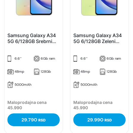
Samsung Galaxy A34
Samsung Galaxy A34
5G 6/128GB Srebrni
5G 6/128GB Zeleni
(Silver)
(Lime)
6.6’’
6Gb ram
6.6’’
6Gb ram
48mp
128Gb
48mp
128Gb
5000mAh
5000mAh
Maloprodajna cena
Maloprodajna cena
45.990
45.990
29.790
29.990
RSD
RSD