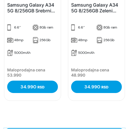
Samsung Galaxy A34
Samsung Galaxy A34
5G 8/256GB Srebrni
5G 8/256GB Zeleni
(Silver)
(Lime)
6.6’’
8Gb ram
6.6’’
8Gb ram
48mp
256Gb
48mp
256Gb
5000mAh
5000mAh
Maloprodajna cena
Maloprodajna cena
53.990
48.990
34.990
34.990
RSD
RSD