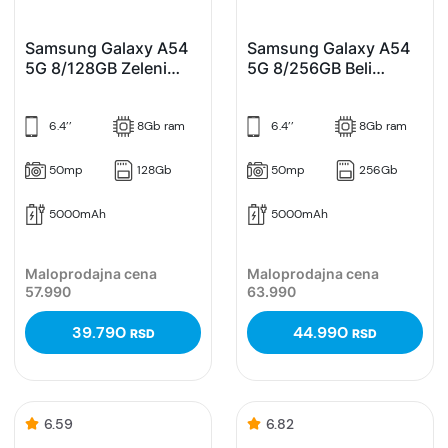
Samsung Galaxy A54
Samsung Galaxy A54
5G 8/128GB Zeleni
5G 8/256GB Beli
(Lime)
(White)
6.4’’
8Gb ram
6.4’’
8Gb ram
50mp
128Gb
50mp
256Gb
5000mAh
5000mAh
Maloprodajna cena
Maloprodajna cena
57.990
63.990
39.790
44.990
RSD
RSD
6.59
6.82