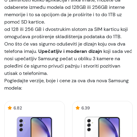
odaberete između modela od 128GB ili 256GB interne
memorije i to sa opcijom da je proširite i to do 1TB uz
pomoć SD kartice.
od 128 ili 256 GB i dvostrukim slotom za SIM karticu koji
omogućava proširenje skladištenja podataka do 1TB.
Ono što će vas sigurno oduševiti je dizajn koju ova dva
telefona imaju.
Upečatljiv i moderan dizajn
koji sada već
nosi upečatljiv Samsung pečat u obliku 3 kamere na
poleđini će sigurno privući pažnju i stvoriti pozitivan
utisak o telefonima.
Pogledajte verzije, boje i cene za ova dva nova Samsung
modela:
6.82
6.39