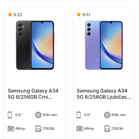
6.22
6.51
Samsung Galaxy A34
Samsung Galaxy A34
5G 8/256GB Crni
5G 8/256GB Ljubičasti
(Graphite)
(Violet)
6.6’’
8Gb ram
6.6’’
8Gb ram
48mp
256Gb
48mp
256Gb