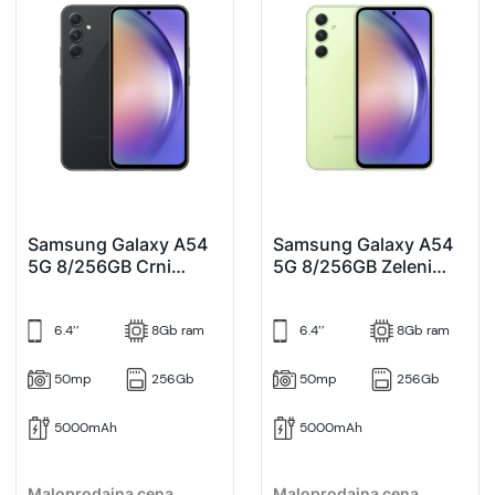
Samsung Galaxy A54
Samsung Galaxy A54
5G 8/256GB Crni
5G 8/256GB Zeleni
(Graphite)
(Lime)
6.4’’
8Gb ram
6.4’’
8Gb ram
50mp
256Gb
50mp
256Gb
5000mAh
5000mAh
Maloprodajna cena
Maloprodajna cena