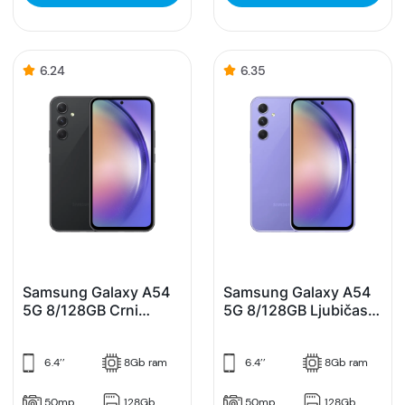
6.24
6.35
Samsung Galaxy A54
Samsung Galaxy A54
5G 8/128GB Crni
5G 8/128GB Ljubičasti
(Graphite)
(Violet)
6.4’’
8Gb ram
6.4’’
8Gb ram
50mp
128Gb
50mp
128Gb