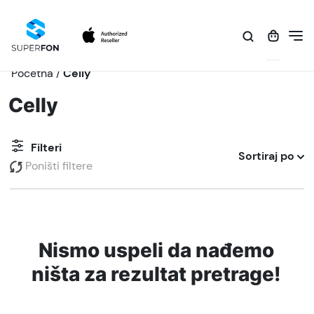
Početna
/
Celly
Celly
Filteri
Sortiraj po
Poništi filtere
Nismo uspeli da nađemo
ništa za rezultat pretrage!