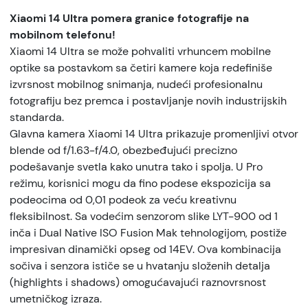
Xiaomi 14 Ultra pomera granice fotografije na
mobilnom telefonu!
Xiaomi 14 Ultra se može pohvaliti vrhuncem mobilne
optike sa postavkom sa četiri kamere koja redefiniše
izvrsnost mobilnog snimanja, nudeći profesionalnu
fotografiju bez premca i postavljanje novih industrijskih
standarda.
Glavna kamera Xiaomi 14 Ultra prikazuje promenljivi otvor
blende od f/1.63-f/4.0, obezbeđujući precizno
podešavanje svetla kako unutra tako i spolja. U Pro
režimu, korisnici mogu da fino podese ekspozicija sa
podeocima od 0,01 podeok za veću kreativnu
fleksibilnost. Sa vodećim senzorom slike LYT-900 od 1
inča i Dual Native ISO Fusion Mak tehnologijom, postiže
impresivan dinamički opseg od 14EV. Ova kombinacija
sočiva i senzora ističe se u hvatanju složenih detalja
(highlights i shadows) omogućavajući raznovrsnost
umetničkog izraza.