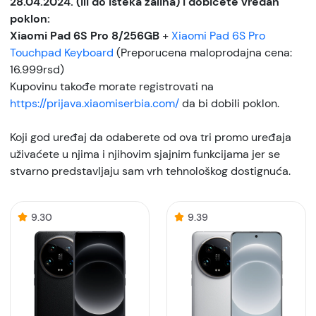
28.04.2024. (ili do isteka zaliha) i dobićete vredan
poklon:
Xiaomi Pad 6S Pro 8/256GB
+
Xiaomi Pad 6S Pro
Touchpad Keyboard
(Preporucena maloprodajna cena:
16.999rsd)
Kupovinu takođe morate registrovati na
https://prijava.xiaomiserbia.com/
da bi dobili poklon.
Koji god uređaj da odaberete od ova tri promo uređaja
uživaćete u njima i njihovim sjajnim funkcijama jer se
stvarno predstavljaju sam vrh tehnološkog dostignuća.
9.30
9.39