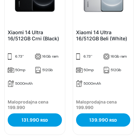
Xiaomi 14 Ultra
Xiaomi 14 Ultra
16/512GB Crni (Black)
16/512GB Beli (White)
6.73’’
16Gb ram
6.73’’
16Gb ram
50mp
512Gb
50mp
512Gb
5000mAh
5000mAh
Maloprodajna cena
Maloprodajna cena
199.990
199.990
131.990
139.990
RSD
RSD