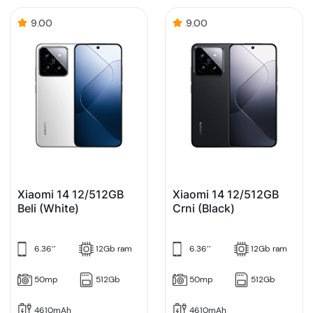
9.00
9.00
Xiaomi 14 12/512GB
Xiaomi 14 12/512GB
Beli (White)
Crni (Black)
6.36’’
12Gb ram
6.36’’
12Gb ram
50mp
512Gb
50mp
512Gb
4610mAh
4610mAh