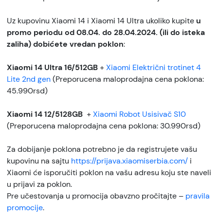
Uz kupovinu Xiaomi 14 i Xiaomi 14 Ultra ukoliko kupite
u
promo periodu od 08.04. do 28.04.2024. (ili do isteka
zaliha) dobićete vredan poklon
:
Xiaomi 14 Ultra 16/512GB
+
Xiaomi Električni trotinet 4
Lite 2nd gen
(Preporucena maloprodajna cena poklona:
45.990rsd)
Xiaomi 14 12/5128GB
+
Xiaomi Robot Usisivač S10
(Preporucena maloprodajna cena poklona: 30.990rsd)
Za dobijanje poklona potrebno je da registrujete vašu
kupovinu na sajtu
https://prijava.xiaomiserbia.com/
i
Xiaomi će isporučiti poklon na vašu adresu koju ste naveli
u prijavi za poklon.
Pre učestovanja u promocija obavzno pročitajte –
pravila
promocije
.