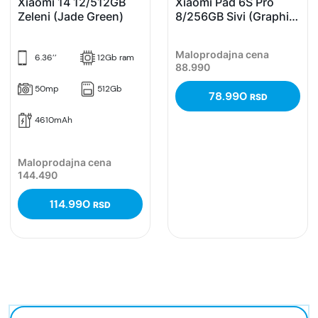
Xiaomi 14 12/512GB
Xiaomi Pad 6S Pro
Zeleni (Jade Green)
8/256GB Sivi (Graphite
Gray)
Maloprodajna cena
6.36’’
12Gb ram
88.990
50mp
512Gb
78.990
RSD
4610mAh
Maloprodajna cena
144.490
114.990
RSD