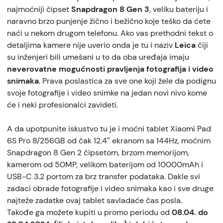
najmoćniji čipset
Snapdragon 8 Gen 3
, veliku bateriju i
naravno brzo punjenje žično i bežično koje teško da ćete
naći u nekom drugom telefonu. Ako vas prethodni tekst o
detaljima kamere nije uverio onda je tu i naziv
Leica
čiji
su inženjeri bili umešani u to da oba uređaja imaju
neverovatne mogućnosti pravljenja fotografija i video
snimaka
. Prava poslastica za sve one koji žele da podignu
svoje fotografije i video snimke na jedan novi nivo kome
će i neki profesionalci zavideti.
A da upotpunite iskustvo tu je i moćni tablet Xiaomi Pad
6S Pro 8/256GB od čak 12.4″ ekranom sa 144Hz, moćnim
Snapdragon 8 Gen 2 čipsetom, brzom memorijom,
kamerom od 50MP, velikom baterijom od 10000mAh i
USB-C 3.2 portom za brz transfer podataka. Dakle svi
zadaci obrade fotografije i video snimaka kao i sve druge
najteže zadatke ovaj tablet savladaće čas posla.
Takođe ga možete kupiti u promo periodu od
08.04. do