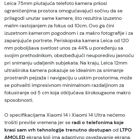
Leica 75mm plutajuća telefoto kamera prkosi
ograničenjima prostora omogućavajući sočivu da se
prilagodi unutar same kamere, što rezultira izuzetno
malim rastojanjem za fokus od 10cm. Ovo ga čini
izuzetnom kamerom pogodnom i za makro fotografije i za
zapanjujuće portrete. Periskopska kamera Leica od 120
mm poboljšava svetlost unos za 44% u poređenju sa
svojim prethodnikom, obezbeđujući neuporedivu jasnoću
pri snimanju udaljenih subjekata. Na kraju, Leica 12mm
ultraširoka kamera pokazuje se idealnim za snimanje
prostranih pejzaža i navigaciju u uskim prostorima, može
se pohvaliti impresivnom minimalnom razdaljinom za
fokusiranje od 5 cm koja otključava širokougaone makro
sposobnosti.
O specifikacijama Xiaomi 14 i Xiaomi 14 Ultra nećemo
trošiti previše vremena jer se
radi o telefonima koje
krasi sam vrh tehnologije trenutno dostupan
od
LTPO
AMOLED
ekrana koji ima adaptivno osvežavanje ekrana,