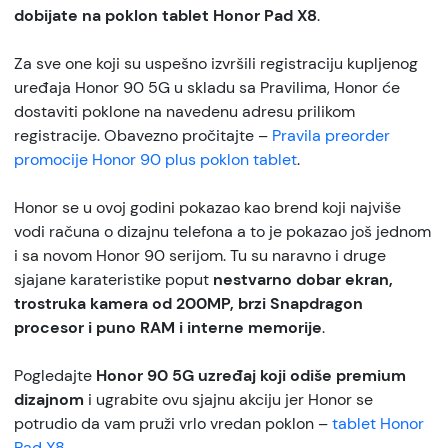
dobijate na poklon tablet Honor Pad X8
.
Za sve one koji su uspešno izvršili registraciju kupljenog
uređaja Honor 90 5G u skladu sa Pravilima, Honor će
dostaviti poklone na navedenu adresu prilikom
registracije. Obavezno pročitajte –
Pravila preorder
promocije Honor 90 plus poklon tablet
.
Honor se u ovoj godini pokazao kao brend koji najviše
vodi računa o dizajnu telefona a to je pokazao još jednom
i sa novom Honor 90 serijom. Tu su naravno i druge
sjajane karateristike poput
nestvarno dobar ekran,
trostruka kamera od 200MP, brzi Snapdragon
procesor i puno RAM i interne memorije
.
Pogledajte
Honor 90 5G uzređaj koji odiše premium
dizajnom
i ugrabite ovu sjajnu akciju jer Honor se
potrudio da vam pruži vrlo vredan poklon –
tablet Honor
Pad X8
.