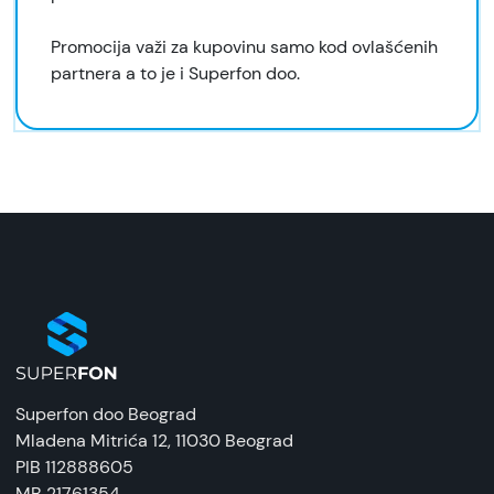
Promocija važi za kupovinu samo kod ovlašćenih
partnera a to je i Superfon doo.
Superfon doo Beograd
Mladena Mitrića 12
, 11030 Beograd
PIB 112888605
MB 21761354