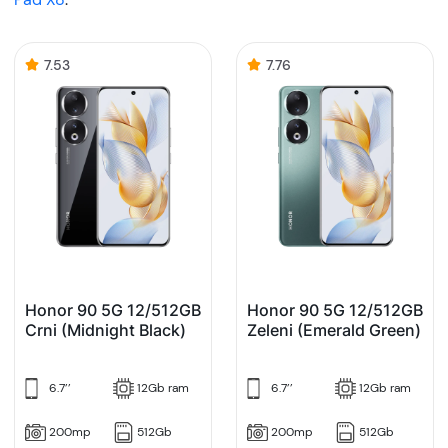
7.53
7.76
Honor 90 5G 12/512GB
Honor 90 5G 12/512GB
Crni (Midnight Black)
Zeleni (Emerald Green)
6.7’’
12Gb ram
6.7’’
12Gb ram
200mp
512Gb
200mp
512Gb