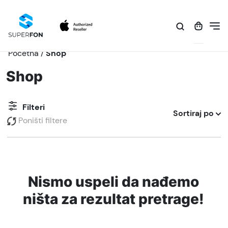
Početna
/
Shop
Shop
Filteri
Sortiraj po
Poništi filtere
Nismo uspeli da nađemo
ništa za rezultat pretrage!