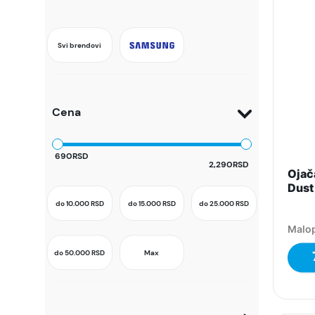
Svi brendovi
Cena
690RSD
2,290RSD
Ojača
Dust 
do 10.000
RSD
do 15.000
RSD
do 25.000
RSD
Malop
do 50.000
RSD
Max