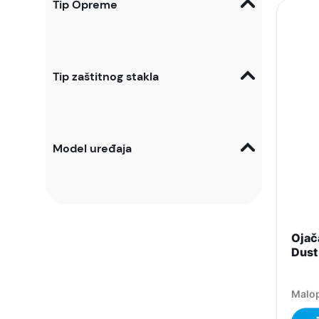
Tip Opreme
Tip zaštitnog stakla
Model uređaja
Ojača
Dust
Malop