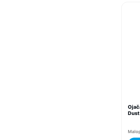
Ojača
Dust
Malop