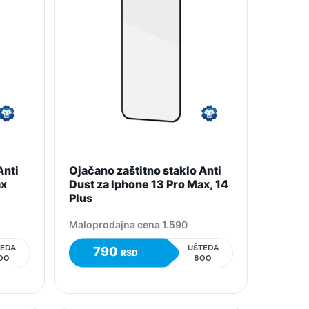
Anti
Ojačano zaštitno staklo Anti
ax
Dust za Iphone 13 Pro Max, 14
Plus
Maloprodajna cena 1.590
TEDA
UŠTEDA
790
RSD
00
800