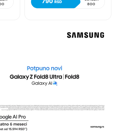
790
RSD
00
800