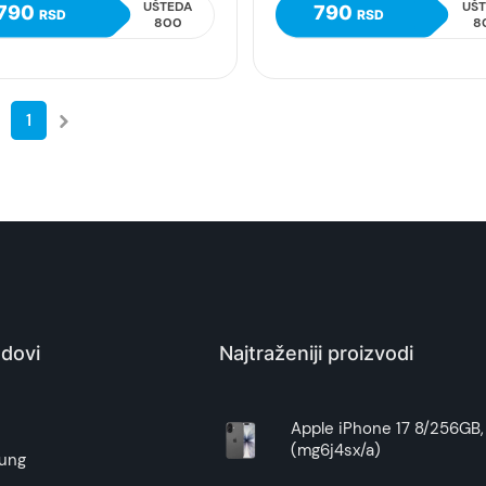
UŠTEDA
UŠ
790
790
RSD
RSD
800
8
1
dovi
Najtraženiji proizvodi
e
Apple iPhone 17 8/256GB, 
(mg6j4sx/a)
ung