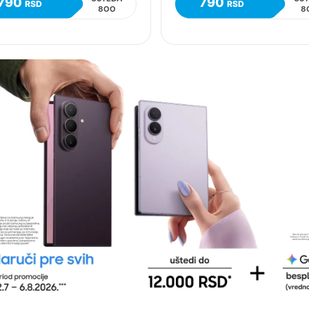
790
790
RSD
RSD
800
8