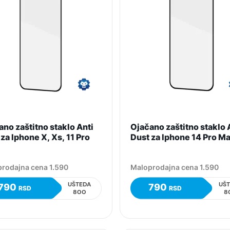
no zaštitno staklo Anti
Ojačano zaštitno staklo 
za Iphone X, Xs, 11 Pro
Dust za Iphone 14 Pro M
rodajna cena 1.590
Maloprodajna cena 1.590
UŠTEDA
UŠ
790
790
RSD
RSD
800
8