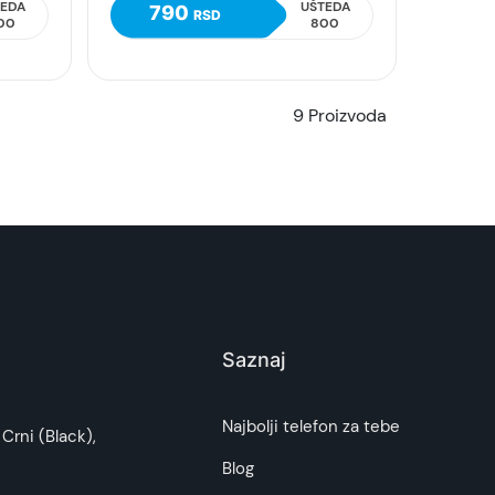
TEDA
UŠTEDA
790
RSD
00
800
9 Proizvoda
Saznaj
Najbolji telefon za tebe
Crni (Black),
Blog