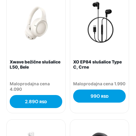
Xwave bežične slušalice
XO EP84 slušalice Type
L50, Bele
C, Crne
Maloprodajna cena
Maloprodajna cena 1.990
4.090
990
RSD
2.890
RSD