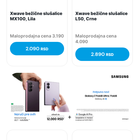
Xwave bežične slušalice
Xwave bežične slušalice
MX100, Lila
L50, Crne
Maloprodajna cena 3.190
Maloprodajna cena
4.090
2.090
RSD
2.890
RSD