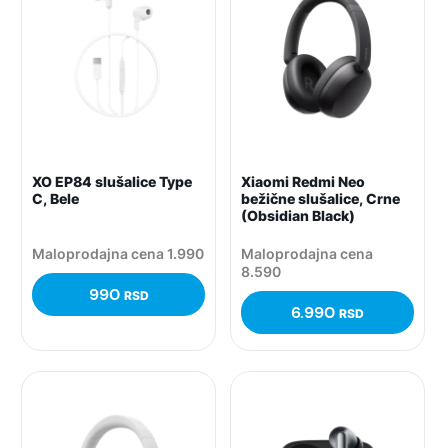
XO EP84 slušalice Type
Xiaomi Redmi Neo
C, Bele
bežične slušalice, Crne
(Obsidian Black)
Maloprodajna cena 1.990
Maloprodajna cena
8.590
990
RSD
6.990
RSD