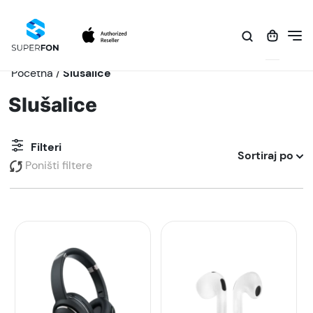
Početna
/
Slušalice
Slušalice
Filteri
Sortiraj po
Poništi filtere