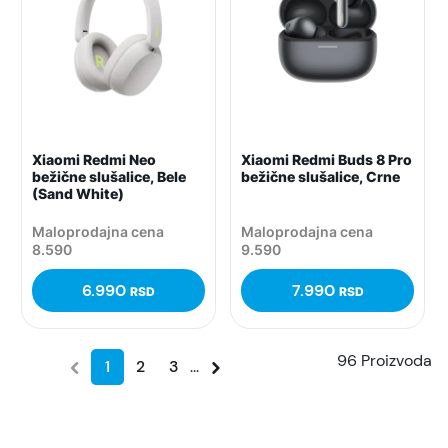
Xiaomi Redmi Neo
Xiaomi Redmi Buds 8 Pro
bežične slušalice, Bele
bežične slušalice, Crne
(Sand White)
Maloprodajna cena
Maloprodajna cena
8.590
9.590
6.990
7.990
RSD
RSD
96 Proizvoda
1
2
3
...