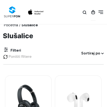
Početna
/
Slušalice
Slušalice
Filteri
Sortiraj po
Poništi filtere