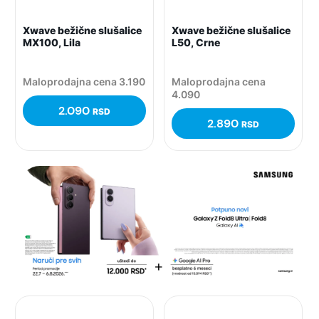
Xwave bežične slušalice
Xwave bežične slušalice
MX100, Lila
L50, Crne
Maloprodajna cena 3.190
Maloprodajna cena
4.090
2.090
RSD
2.890
RSD