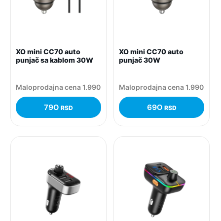
XO mini CC70 auto
XO mini CC70 auto
punjač sa kablom 30W
punjač 30W
Maloprodajna cena 1.990
Maloprodajna cena 1.990
790
690
RSD
RSD