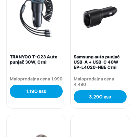
TRANYOO T-C23 Auto
Samsung auto punjač
punjač 30W, Crni
USB-A + USB-C 40W
EP-L4020-NBE Crni
Maloprodajna cena 1.990
Maloprodajna cena
4.490
1.190
RSD
3.290
RSD