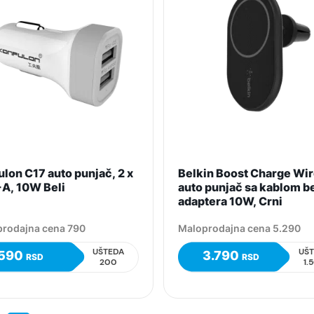
lon C17 auto punjač, 2 x
Belkin Boost Charge Wi
A, 10W Beli
auto punjač sa kablom b
adaptera 10W, Crni
rodajna cena 790
Maloprodajna cena 5.290
UŠTEDA
UŠ
590
3.790
RSD
RSD
200
1.