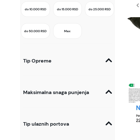
do 10.000
RSD
do 15.000
RSD
do 25.000
RSD
do 50.000
RSD
Max
Tip Opreme
Maksimalna snaga punjenja
Tip ulaznih portova