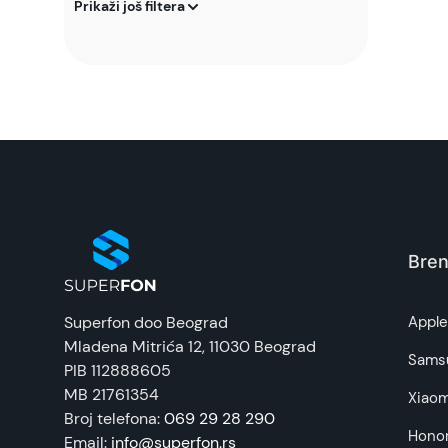
Prikaži još filtera
Bren
Superfon doo Beograd
Appl
Mladena Mitrića 12
, 11030 Beograd
Sams
PIB 112888605
MB 21761354
Xiaom
Broj telefona:
069 29 28 290
Hono
Email:
info@superfon.rs