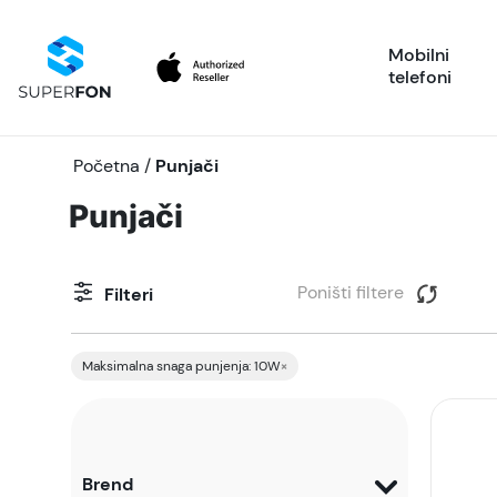
Mobilni
telefoni
Početna
/
Punjači
Punjači
Poništi filtere
Filteri
Maksimalna snaga punjenja: 10W
×
Brend