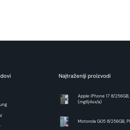
dovi
Najtraženiji proizvodi
e
Apple iPhone 17 8/256GB, 
(mg6j4sx/a)
ung
i
Motorola G05 8/256GB, Pl
r