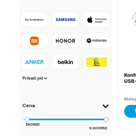
Svi brendovi
Konfu
Prikaži još
USB-
Malop
Cena
590RSD
9,900RSD