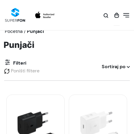
Početna
/
Punjači
Punjači
Filteri
Sortiraj po
Poništi filtere