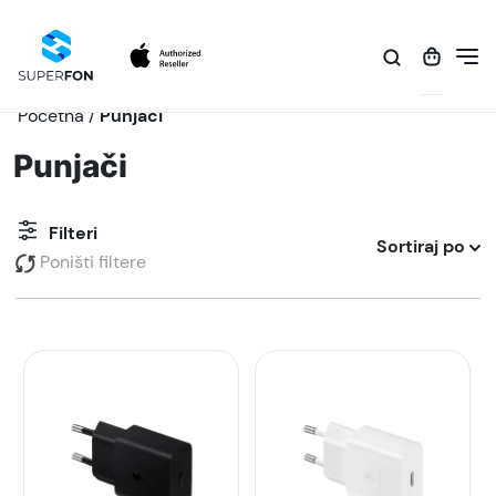
Početna
/
Punjači
Punjači
Filteri
Sortiraj po
Poništi filtere