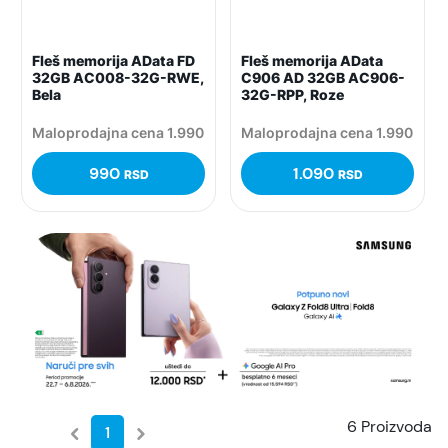
Fleš memorija AData FD
Fleš memorija AData
32GB AC008-32G-RWE,
C906 AD 32GB AC906-
Bela
32G-RPP, Roze
Maloprodajna cena 1.990
Maloprodajna cena 1.990
990
1.090
RSD
RSD
6 Proizvoda
1