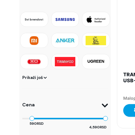
Svi brendovi
TRAN
Prikaži još
USB-
Malop
Cena
590RSD
4,590RSD