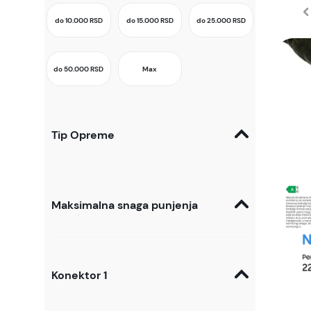
do 10.000
RSD
do 15.000
RSD
do 25.000
RSD
do 50.000
RSD
Max
Tip Opreme
Maksimalna snaga punjenja
Konektor 1