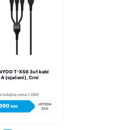
YOO T-XS6 3u1 kabl
A (ojačani), Crni
rodajna cena 1.090
UŠTEDA
890
RSD
200