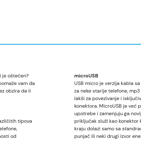
li je oštećen?
microUSB
n pomaže vam da
USB micro je verzija kabla s
z obzira da li
za neke starije telefone, mp3
lakši za povezivanje i isključi
konektora. MicroUSB je već pr
upotrebe i zamenjuju ga noviji
ličitih tipova
priključak služi kao konektor 
elefone,
kraju dolazi samo sa standr
nosti od
punjač ili neki drugi izvor ene