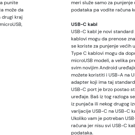
da punite
meri služe samo za punjenje u
jača može da
podataka pa vodite računa ko
 drugi kraj
e microUSB,
USB-C kabl
USB-C kabl je novi standard 
kablovi mogu da prenose zna
se koriste za punjenje većih 
Type C kablovi mogu da dopun
microUSB modeli, a velika pr
svim novijim Android uređaji
možete koristiti i USB-A na 
adapter koji ima taj standard
USB-C port je brzo postao s
uređaje. Baš iz tog razloga se
iz punjača ili nekog drugog iz
varijacije USB-C na USB-C ka
Ukoliko vam je potreban USB
računa jer nisu svi USB-C ka
podataka.