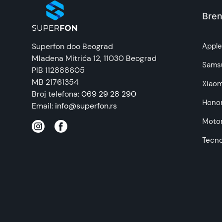
Bren
Superfon doo Beograd
Appl
Mladena Mitrića 12
, 11030 Beograd
Sams
PIB 112888605
MB 21761354
Xiaom
Broj telefona:
069 29 28 290
Hono
Email:
info@superfon.rs
Motor
Tecn