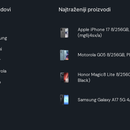
dovi
Najtraženiji proizvodi
e
Apple iPhone 17 8/256GB, 
(mg6j4sx/a)
ung
i
Motorola G05 8/256GB, Pl
r
ola
Honor Magic8 Lite 8/256G
Black)
o
Samsung Galaxy A17 5G 4/