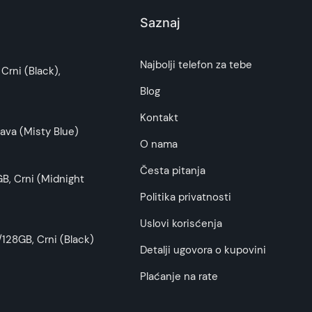
Saznaj
Najbolji telefon za tebe
Crni (Black),
Blog
Kontakt
ava (Misty Blue)
O nama
Česta pitanja
B, Crni (Midnight
Politika privatnosti
Uslovi korisćenja
128GB, Crni (Black)
Detalji ugovora o kupovini
Plaćanje na rate