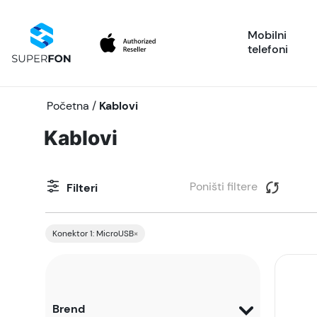
Mobilni
telefoni
Početna
/
Kablovi
Kablovi
Poništi filtere
Filteri
Konektor 1: MicroUSB
×
Brend