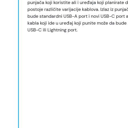
punjača koji koristite ali i uređaja koji planirate 
postoje različite varijacije kablova. Izlaz iz pun
bude standardni USB-A port i novi USB-C port a
kabla koji ide u uređaj koji punite može da bud
USB-C ili Lightning port.