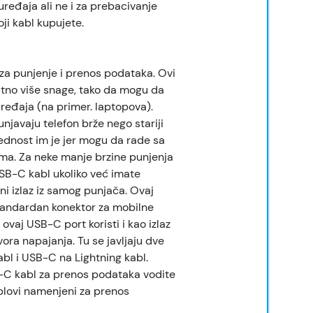
ređaja ali ne i za prebacivanje
ji kabl kupujete.
za punjenje i prenos podataka. Ovi
tno više snage, tako da mogu da
uređaja (na primer. laptopova).
javaju telefon brže nego stariji
ednost im je jer mogu da rade sa
ma. Za neke manje brzine punjenja
USB-C kabl ukoliko već imate
ni izlaz iz samog punjača. Ovaj
tandardan konektor za mobilne
 ovaj USB-C port koristi i kao izlaz
vora napajanja. Tu se javljaju dve
bl i USB-C na Lightning kabl.
-C kabl za prenos podataka vodite
blovi namenjeni za prenos