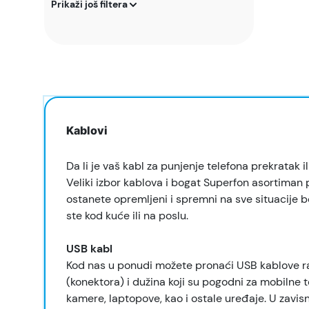
Prikaži još filtera
Kablovi
Da li je vaš kabl za punjenje telefona prekratak i
Veliki izbor kablova i bogat Superfon asortima
ostanete opremljeni i spremni na sve situacije be
ste kod kuće ili na poslu.
USB kabl
Kod nas u ponudi možete pronaći USB kablove raz
(konektora) i dužina koji su pogodni za mobilne t
kamere, laptopove, kao i ostale uređaje. U zavis