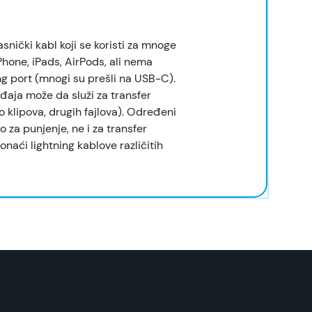
snički kabl koji se koristi za mnoge
hone, iPads, AirPods, ali nema
ng port (mnogi su prešli na USB-C).
đaja može da služi za transfer
eo klipova, drugih fajlova). Određeni
 za punjenje, ne i za transfer
naći lightning kablove različitih