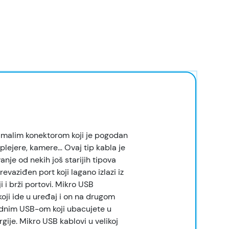
a malim konektorom koji je pogodan
 plejere, kamere… Ovaj tip kabla je
vanje od nekih još starijih tipova
evaziđen port koji lagano izlazi iz
 i brži portovi. Mikro USB
koji ide u uređaj i on na drugom
adnim USB-om koji ubacujete u
rgije. Mikro USB kablovi u velikoj