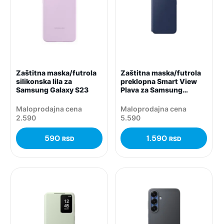
Zaštitna maska/futrola
Zaštitna maska/futrola
silikonska lila za
preklopna Smart View
Samsung Galaxy S23
Plava za Samsung
Galaxy S24 FE
Maloprodajna cena
Maloprodajna cena
2.590
5.590
590
1.590
RSD
RSD