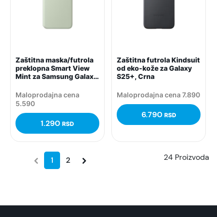
Zaštitna maska/futrola
Zaštitna futrola Kindsuit
preklopna Smart View
od eko-kože za Galaxy
Mint za Samsung Galaxy
S25+, Crna
S24
Maloprodajna cena
Maloprodajna cena 7.890
5.590
6.790
RSD
1.290
RSD
24 Proizvoda
1
2