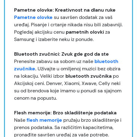
Pametne olovke: Kreativnost na dlanu ruke
Pametne olovke
su savršen dodatak za vaš
uređaj. Pisanje i crtanje nikada nisu bili zabavniji.
Pogledaj akcijsku cenu
pametnih olovki
za
Samsung i izaberite neku iz ponude.
Bluetooth zvučnici: Zvuk gde god da ste
Prenesite zabavu sa sobom uz naše
bluetooth
zvučnike
.
Uživajte u omiljenoj muzici bez obzira
na lokaciju. Veliki izbor
bluetooth zvučnika
po
Akcijskoj ceni. Denver, Xiaomi, Xwave, Celly neki
su od brendova koje imamo u ponudi sa sjajnom
cenom na popustu.
Flesh memorije: Brzo skladištenje podataka
Naše
flesh memorije
pružaju brzo skladištenje i
prenos podataka. Sa različitim kapacitetima,
pronađite savršen uređaj za vaše potrebe.