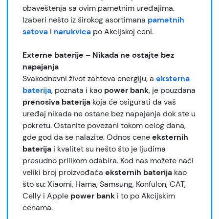
obaveštenja sa ovim pametnim uređajima.
Izaberi nešto iz širokog asortimana
pametnih
satova
i
narukvica
po Akcijskoj ceni.
Externe baterije – Nikada ne ostajte bez
napajanja
Svakodnevni život zahteva energiju, a
eksterna
baterija
, poznata i kao
power bank
, je pouzdana
prenosiva baterija
koja će osigurati da vaš
uređaj nikada ne ostane bez napajanja dok ste u
pokretu. Ostanite povezani tokom celog dana,
gde god da se nalazite. Odnos cene
eksternih
baterija
i kvalitet su nešto što je ljudima
presudno prilikom odabira. Kod nas možete naći
veliki broj proizvođača
eksternih baterija
kao
što su: Xiaomi, Hama, Samsung, Konfulon, CAT,
Celly i Apple
power bank
i to po Akcijskim
cenama.