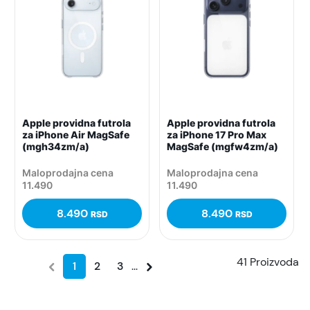
Apple providna futrola
Apple providna futrola
za iPhone Air MagSafe
za iPhone 17 Pro Max
(mgh34zm/a)
MagSafe (mgfw4zm/a)
Maloprodajna cena
Maloprodajna cena
11.490
11.490
8.490
8.490
RSD
RSD
41 Proizvoda
1
2
3
...