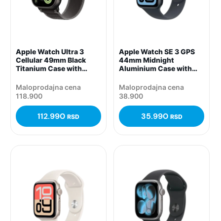
Apple Watch Ultra 3
Apple Watch SE 3 GPS
Cellular 49mm Black
44mm Midnight
Titanium Case with
Aluminium Case with
Black/Charcoal Trail
Midnight Sport Band –
Loop – M/L,
M/L, (mehq4rk/a)
Maloprodajna cena
Maloprodajna cena
(mf1h4pm/a)
118.900
38.900
112.990
35.990
RSD
RSD