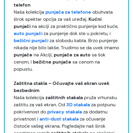
telefon
Naša kolekcija
punjača za telefone
obuhvata
širok spektar opcija za vaš uređaj.
Kućni
punjači
na akciji za praktično punjenje kod kuće,
auto punjači
za punjenje dok ste u pokretu, i
bežični punjači
za slobodu kabla. Brzo punjenje
nikada nije bilo lakše. Trudimo se da uvek imamo
punjače
na Akciji,
punjače
za auto
sa šok
cenom, i
bežične punjače
sa cenom na
popustu.
Zaštitna stakla – Očuvajte vaš ekran uvek
bezbednim
Naša kolekcija
zaštitnih stakala
pruža vrhunsku
zaštitu za vaš ekran. Od
3D stakala
za potpunu
pokrivenost do
privacy stakala
za dodatnu
privatnost i
anti-dust stakala
za očuvanje
čistoće vašeg ekrana. Pogledajte naš širok