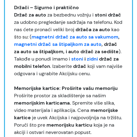
Držači – Sigurno i praktično
Držač za auto
za bezbednu vožnju i
stoni držač
za udobno pregledanje sadržaja na telefonu. Kod
nas ćete pronaći veliki broj
držača za auto
kao
što su: (
magnetni držač za auto sa vakumom
,
magnetni držač sa štipaljkom za auto
, držač
za auto sa štipaljkom, i auto držač za sedište
).
Takođe u ponudi imamo i
stoni
i
zidni
držač za
mobilni telefon
. Izaberite
držač
koji vam najviše
odgovara i ugrabite Akcijsku cenu.
Memorijske kartice: Proširite vašu memoriju
Proširite prostor za skladištenje sa našim
memorijskim karticama.
Spremite više slika,
video materijala i aplikacija. Cena
memorijske
kartice
je uvek Akcijska i najpovoljnija na tržištu.
Poruči što pre
memorijsku karticu
koja je na
akciji i ostvari neverovatan popust.