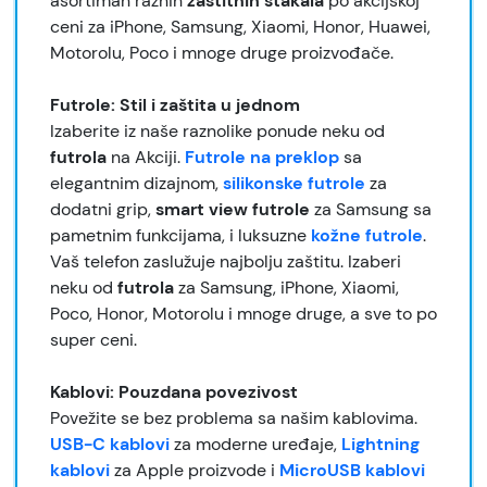
asortiman raznih
zaštitnih stakala
po akcijskoj
ceni za iPhone, Samsung, Xiaomi, Honor, Huawei,
Motorolu, Poco i mnoge druge proizvođače.
Futrole: Stil i zaštita u jednom
Izaberite iz naše raznolike ponude neku od
futrola
na Akciji.
Futrole na preklop
sa
elegantnim dizajnom,
silikonske futrole
za
dodatni grip,
smart view futrole
za Samsung sa
pametnim funkcijama, i luksuzne
kožne futrole
.
Vaš telefon zaslužuje najbolju zaštitu. Izaberi
neku od
futrola
za Samsung, iPhone, Xiaomi,
Poco, Honor, Motorolu i mnoge druge, a sve to po
super ceni.
Kablovi: Pouzdana povezivost
Povežite se bez problema sa našim kablovima.
USB-C kablovi
za moderne uređaje,
Lightning
kablovi
za Apple proizvode i
MicroUSB kablovi