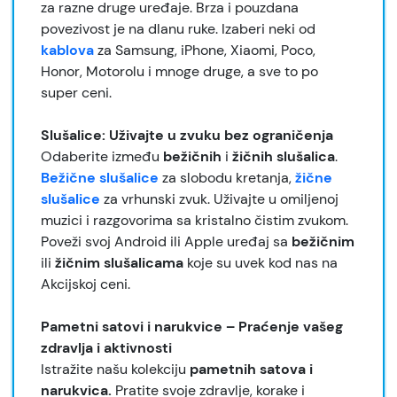
za razne druge uređaje. Brza i pouzdana
povezivost je na dlanu ruke. Izaberi neki od
kablova
za Samsung, iPhone, Xiaomi, Poco,
Honor, Motorolu i mnoge druge, a sve to po
super ceni.
Slušalice: Uživajte u zvuku bez ograničenja
Odaberite između
bežičnih
i
žičnih
slušalica
.
Bežične slušalice
za slobodu kretanja,
žične
slušalice
za vrhunski zvuk. Uživajte u omiljenoj
muzici i razgovorima sa kristalno čistim zvukom.
Poveži svoj Android ili Apple uređaj sa
bežičnim
ili
žičnim slušalicama
koje su uvek kod nas na
Akcijskoj ceni.
Pametni satovi i narukvice – Praćenje vašeg
zdravlja i aktivnosti
Istražite našu kolekciju
pametnih satova i
narukvica.
Pratite svoje zdravlje, korake i