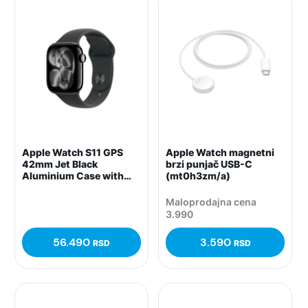
Apple Watch S11 GPS
Apple Watch magnetni
42mm Jet Black
brzi punjač USB-C
Aluminium Case with
(mt0h3zm/a)
Black Sport Band – S/M,
(meqt4rk/a)
Maloprodajna cena
3.990
56.490
3.590
RSD
RSD