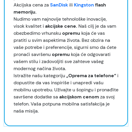
Akcijska cena za
SanDisk
ili
Kingston
flash
memoriju.
Nudimo vam najnovije tehnološke inovacije,
visok kvalitet i
akcijske cene.
Naš cilj je da vam
obezbedimo vrhunsku
opremu
koja će vas
pratiti u svim aspektima života. Bez obzira na
vaše potrebe i preferencije, sigurni smo da ćete
pronaći savršenu
opremu
koja će odgovarati
vašem stilu i zadovoljiti sve zahteve vašeg
modernog načina života.
Istražite našu kategoriju
„Oprema za telefone“
i
dopustite da vas inspiriše i unapredi vašu
mobilnu upotrebu. Uživajte u šopingu i pronađite
savršene dodatke sa
akcijskom cenom
za svoj
telefon. Vaša potpuna mobilna satisfakcija je
naša misija.