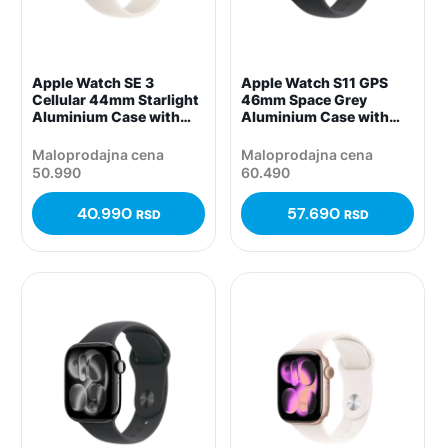
Apple Watch SE 3
Apple Watch S11 GPS
Cellular 44mm Starlight
46mm Space Grey
Aluminium Case with
Aluminium Case with
Starlight Sport Band –
Black Sport Band – M/L,
S/M, (mepe4rk/a)
(mev44rk/a)
Maloprodajna cena
Maloprodajna cena
50.990
60.490
40.990
57.690
RSD
RSD