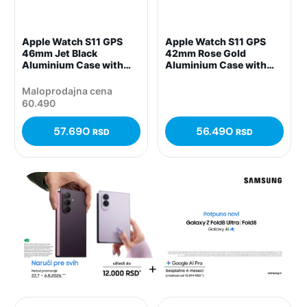
Apple Watch S11 GPS
Apple Watch S11 GPS
46mm Jet Black
42mm Rose Gold
Aluminium Case with
Aluminium Case with
Black Sport Band – M/L,
Light Blush Sport Band –
(meux4rk/a)
S/M, (meu04rk/a)
Maloprodajna cena
60.490
57.690
56.490
RSD
RSD