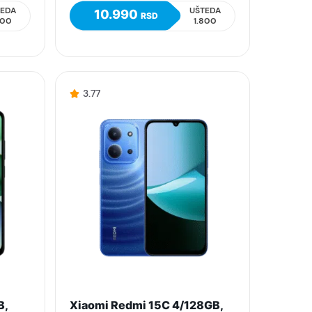
TEDA
UŠTEDA
10.990
RSD
800
1.800
3.77
B,
Xiaomi Redmi 15C 4/128GB,