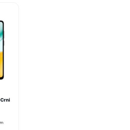
 Crni
am