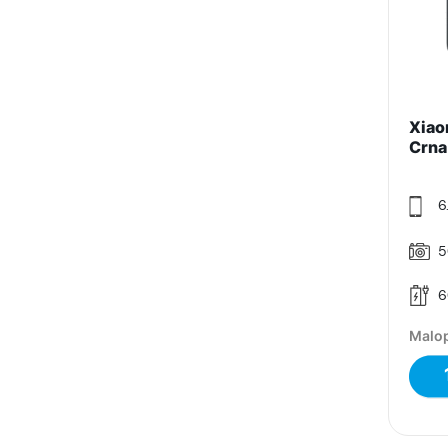
Xiao
Crna
6.
5
6
Malop