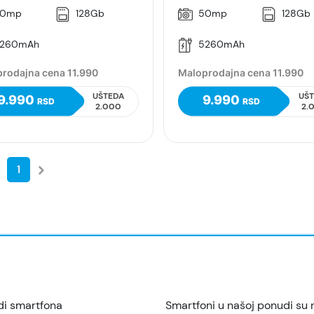
0mp
128Gb
50mp
128Gb
260mAh
5260mAh
rodajna cena 11.990
Maloprodajna cena 11.990
UŠTEDA
UŠ
9.990
9.990
RSD
RSD
2.000
2.
1
di smartfona
Smartfoni u našoj ponudi su 