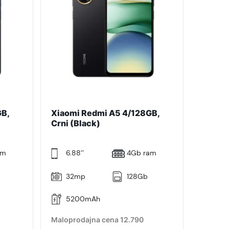
GB,
Xiaomi Redmi A5 4/128GB,
Crni (Black)
am
6.88’’
4Gb ram
32mp
128Gb
5200mAh
Maloprodajna cena 12.790