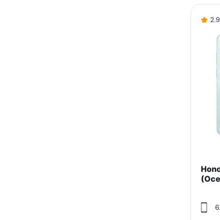
2.
Hono
(Oce
6.