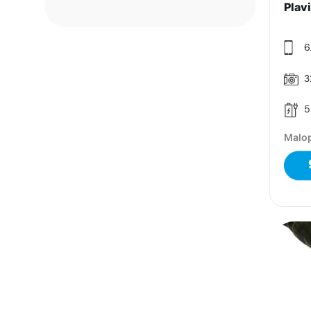
Plav
6
3
5
Malop