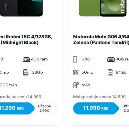
mi Redmi 15C 4/128GB,
Motorola Moto G06 4/6
 (Midnight Black)
Zelena (Pantone Tendril
9’’
4Gb ram
6.88’’
4Gb r
0mp
128Gb
50mp
64Gb
000mAh
mAh
rodajna cena 14.990
Maloprodajna cena 14.990
UŠTEDA
UŠ
11.290
11.990
RSD
RSD
3.700
3.