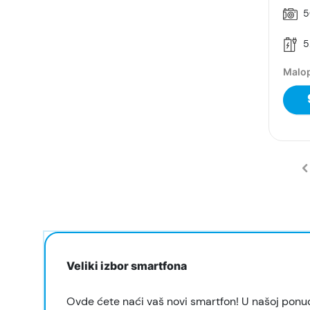
5
5
Malop
Veliki izbor smartfona
Ovde ćete naći vaš novi smartfon! U našoj ponu