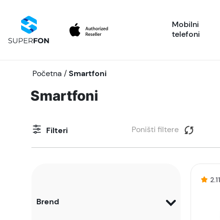
Mobilni
telefoni
Početna
/
Smartfoni
Smartfoni
Poništi filtere
Filteri
2.1
Brend