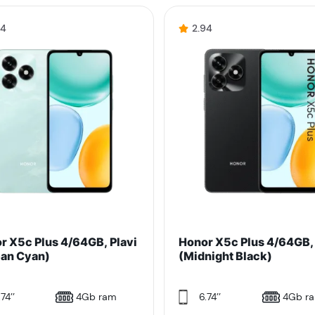
94
2.94
r X5c Plus 4/64GB, Plavi
Honor X5c Plus 4/64GB,
an Cyan)
(Midnight Black)
74’’
4Gb ram
6.74’’
4Gb r