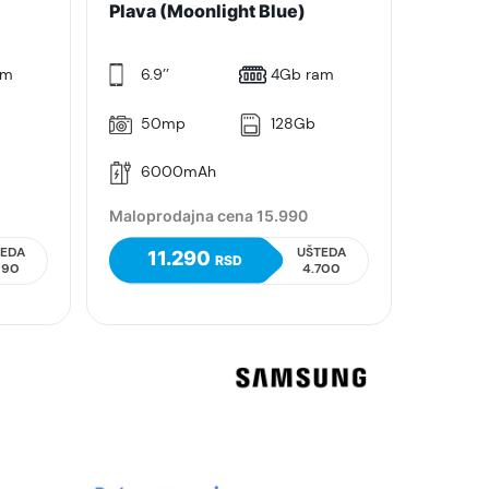
Plava (Moonlight Blue)
am
6.9’’
4Gb ram
50mp
128Gb
6000mAh
Maloprodajna cena 15.990
TEDA
UŠTEDA
11.290
RSD
890
4.700