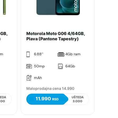
4GB,
Motorola Moto G06 4/64GB,
)
Plava (Pantone Tapestry)
am
6.88’’
4Gb ram
50mp
64Gb
mAh
Maloprodajna cena 14.990
TEDA
UŠTEDA
11.990
RSD
000
3.000