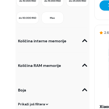
do 10.000
RSD
do 15.000
RSD
do 25.000
RSD
do 50.000
RSD
Max
2.
Količina interne memorije
Količina RAM memorije
Boja
Prikaži još filtera
Xiao