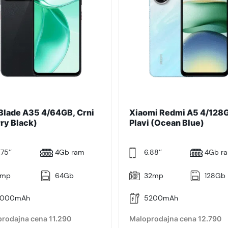
Blade A35 4/64GB, Crni
Xiaomi Redmi A5 4/128
rry Black)
Plavi (Ocean Blue)
.75’’
4Gb ram
6.88’’
4Gb r
mp
64Gb
32mp
128Gb
000mAh
5200mAh
rodajna cena 11.290
Maloprodajna cena 12.790