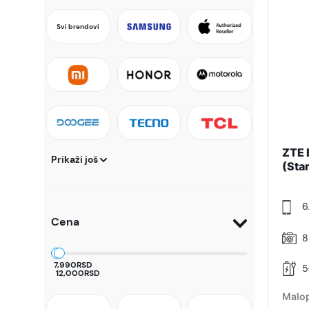
Svi brendovi
ZTE 
Prikaži još
(Sta
6
Cena
8
7,990RSD
5
12,000RSD
Malop