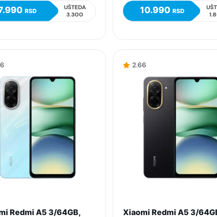
UŠTEDA
UŠ
7.990
10.990
RSD
RSD
3.300
1.
66
2.66
mi Redmi A5 3/64GB,
Xiaomi Redmi A5 3/64G