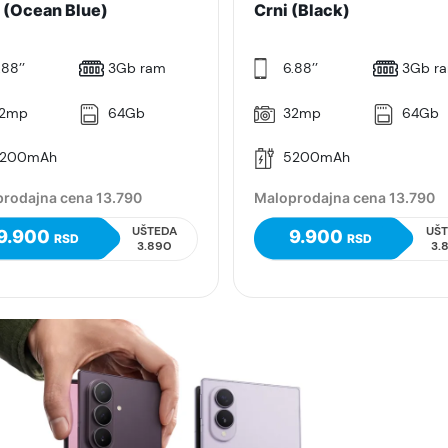
i (Ocean Blue)
Crni (Black)
.88’’
3Gb ram
6.88’’
3Gb r
2mp
64Gb
32mp
64Gb
200mAh
5200mAh
rodajna cena 13.790
Maloprodajna cena 13.790
UŠTEDA
UŠ
9.900
9.900
RSD
RSD
3.890
3.