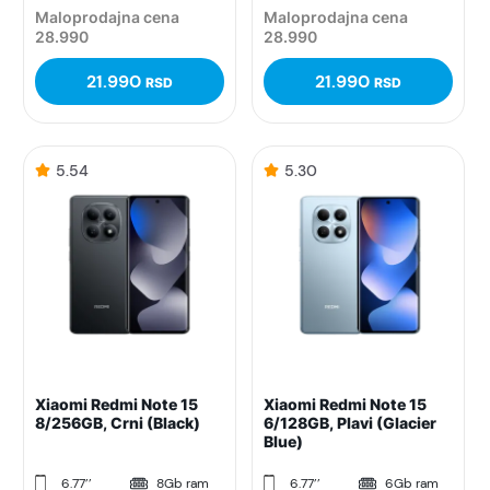
Maloprodajna cena
Maloprodajna cena
28.990
28.990
21.990
21.990
RSD
RSD
5.54
5.30
Xiaomi Redmi Note 15
Xiaomi Redmi Note 15
8/256GB, Crni (Black)
6/128GB, Plavi (Glacier
Blue)
6.77’’
8Gb ram
6.77’’
6Gb ram