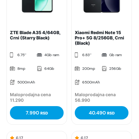
ZTE Blade A35 4/64GB,
Xiaomi Redmi Note 15
Crni (Starry Black)
Pro+ 5G 8/256GB, Crni
(Black)
6.75’’
4Gb ram
6.83’’
Gb ram
8mp
64Gb
200mp
256Gb
5000mAh
6500mAh
Maloprodajna cena
Maloprodajna cena
11.290
56.990
7.990
40.490
RSD
RSD
6.17
6.17