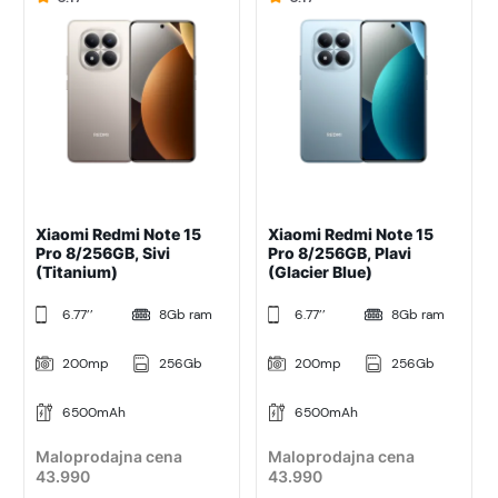
Xiaomi Redmi Note 15
Xiaomi Redmi Note 15
Pro 8/256GB, Sivi
Pro 8/256GB, Plavi
(Titanium)
(Glacier Blue)
6.77’’
8Gb ram
6.77’’
8Gb ram
200mp
256Gb
200mp
256Gb
6500mAh
6500mAh
Maloprodajna cena
Maloprodajna cena
43.990
43.990