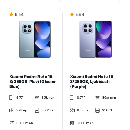
5.54
5.54
Xiaomi Redmi Note 15
Xiaomi Redmi Note 15
8/256GB, Plavi (Glacier
8/256GB, Ljubičasti
Blue)
(Purple)
6.77’’
8Gb ram
6.77’’
8Gb ram
108mp
256Gb
108mp
256Gb
6000mAh
6000mAh