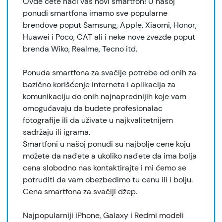
Ovde ćete naći vaš novi smartfon! U našoj
ponudi smartfona imamo sve popularne
brendove poput Samsung, Apple, Xiaomi, Honor,
Huawei i Poco, CAT ali i neke nove zvezde poput
brenda Wiko, Realme, Tecno itd.
Ponuda smartfona za svačije potrebe od onih za
bazično korišćenje interneta i aplikacija za
komunikaciju do onih najnaprednijih koje vam
omogućavaju da budete profesionalac
fotografije ili da uživate u najkvalitetnijem
sadržaju ili igrama.
Smartfoni u našoj ponudi su najbolje cene koju
možete da nađete a ukoliko nađete da ima bolja
cena slobodno nas kontaktirajte i mi ćemo se
potruditi da vam obezbedimo tu cenu ili i bolju.
Cena smartfona za svačiji džep.
Najpopularniji iPhone, Galaxy i Redmi modeli