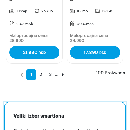
108mp
256Gb
108mp
128Gb
6000mAh
6000mAh
Maloprodajna cena
Maloprodajna cena
28.990
24.990
21.990
17.890
RSD
RSD
199 Proizvoda
1
2
3
...
Veliki izbor smartfona