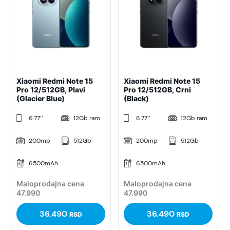
Xiaomi Redmi Note 15
Xiaomi Redmi Note 15
Pro 12/512GB, Plavi
Pro 12/512GB, Crni
(Glacier Blue)
(Black)
6.77’’
12Gb ram
6.77’’
12Gb ram
200mp
512Gb
200mp
512Gb
6500mAh
6500mAh
Maloprodajna cena
Maloprodajna cena
47.990
47.990
36.490
36.490
RSD
RSD