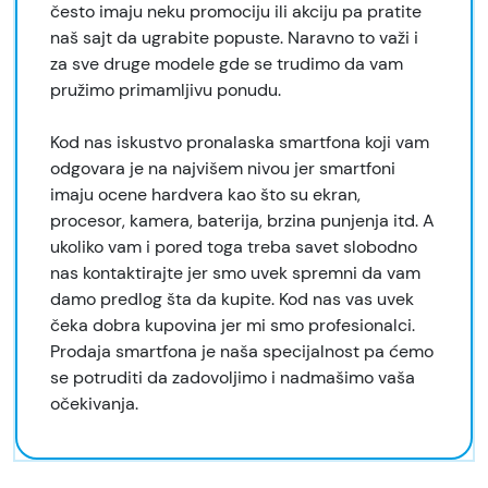
često imaju neku promociju ili akciju pa pratite
naš sajt da ugrabite popuste. Naravno to važi i
za sve druge modele gde se trudimo da vam
pružimo primamljivu ponudu.
Kod nas iskustvo pronalaska smartfona koji vam
odgovara je na najvišem nivou jer smartfoni
imaju ocene hardvera kao što su ekran,
procesor, kamera, baterija, brzina punjenja itd. A
ukoliko vam i pored toga treba savet slobodno
nas kontaktirajte jer smo uvek spremni da vam
damo predlog šta da kupite. Kod nas vas uvek
čeka dobra kupovina jer mi smo profesionalci.
Prodaja smartfona je naša specijalnost pa ćemo
se potruditi da zadovoljimo i nadmašimo vaša
očekivanja.