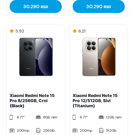
30.290
30.290
RSD
RSD
5.92
6.21
Xiaomi Redmi Note 15
Xiaomi Redmi Note 15
Pro 8/256GB, Crni
Pro 12/512GB, Sivi
(Black)
(Titanium)
6.77’’
8Gb ram
6.77’’
12Gb ram
200mp
256Gb
200mp
512Gb