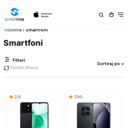
Početna
/
Smartfoni
Smartfoni
Filteri
Sortiraj po
Poništi filtere
2.11
7.50