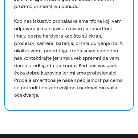
pružimo primamljivu ponudu.
Kod nas iskustvo pronalaska smartfona koji vam
odgovara je na najvišem nivou jer smartfoni
imaju ocene hardvera kao što su ekran,
procesor, kamera, baterija, brzina punjenja itd. A
ukoliko vam i pored toga treba savet slobodno
nas kontaktirajte jer smo uvek spremni da vam
damo predlog šta da kupite. Kod nas vas uvek
čeka dobra kupovina jer mi smo profesionalci.
Prodaja smartfona je naša specijalnost pa ćemo
se potruditi da zadovoljimo i nadmašimo vaša
očekivanja.