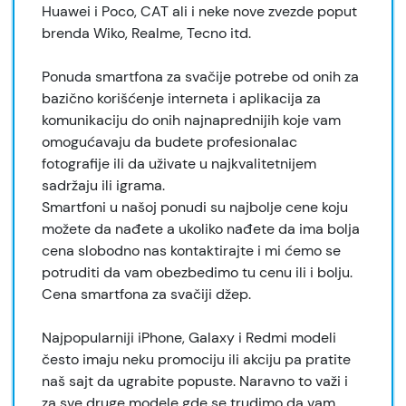
Huawei i Poco, CAT ali i neke nove zvezde poput
brenda Wiko, Realme, Tecno itd.
Ponuda smartfona za svačije potrebe od onih za
bazično korišćenje interneta i aplikacija za
komunikaciju do onih najnaprednijih koje vam
omogućavaju da budete profesionalac
fotografije ili da uživate u najkvalitetnijem
sadržaju ili igrama.
Smartfoni u našoj ponudi su najbolje cene koju
možete da nađete a ukoliko nađete da ima bolja
cena slobodno nas kontaktirajte i mi ćemo se
potruditi da vam obezbedimo tu cenu ili i bolju.
Cena smartfona za svačiji džep.
Najpopularniji iPhone, Galaxy i Redmi modeli
često imaju neku promociju ili akciju pa pratite
naš sajt da ugrabite popuste. Naravno to važi i
za sve druge modele gde se trudimo da vam