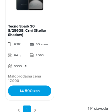
Tecno Spark 30
8/256GB, Crni (Stellar
Shadow)
6.78’’
8Gb ram
64mp
256Gb
5000mAh
Maloprodajna cena
17.990
14.590
RSD
1 Proizvoda
1