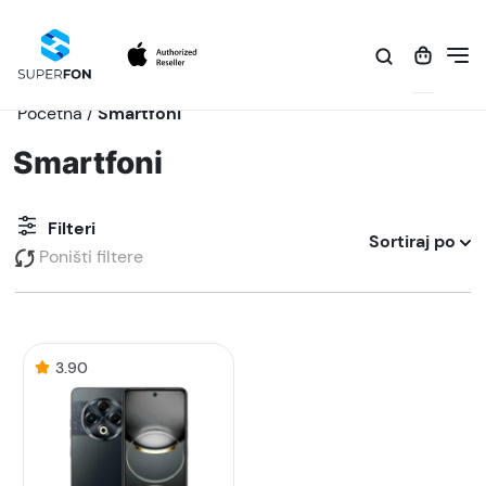
Početna
/
Smartfoni
Smartfoni
Filteri
Sortiraj po
Poništi filtere
3.90