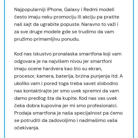
Najpopularniji iPhone, Galaxy i Redmi modeli
često imaju neku promociju ili akciju pa pratite
naš sajt da ugrabite popuste. Naravno to važi i
za sve druge modele gde se trudimo da vam
pružimo primamljivu ponudu.
Kod nas iskustvo pronalaska smartfona koji vam
odgovara je na najvišem nivou jer smartfoni
imaju ocene hardvera kao što su ekran,
procesor, kamera, baterija, brzina punjenja itd. A
ukoliko vam i pored toga treba savet slobodno
nas kontaktirajte jer smo uvek spremni da vam
damo predlog šta da kupite. Kod nas vas uvek
čeka dobra kupovina jer mi smo profesionalci.
Prodaja smartfona je naša specijalnost pa ćemo
se potruditi da zadovoljimo i nadmašimo vaša
očekivanja.