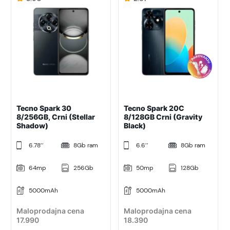
Tecno Spark 30
Tecno Spark 20C
8/256GB, Crni (Stellar
8/128GB Crni (Gravity
Shadow)
Black)
6.78’’
8Gb ram
6.6’’
8Gb ram
64mp
256Gb
50mp
128Gb
5000mAh
5000mAh
Maloprodajna cena
Maloprodajna cena
17.990
18.390