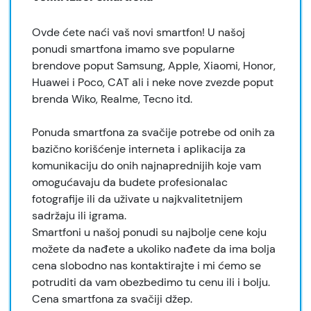
Ovde ćete naći vaš novi smartfon! U našoj
ponudi smartfona imamo sve popularne
brendove poput Samsung, Apple, Xiaomi, Honor,
Huawei i Poco, CAT ali i neke nove zvezde poput
brenda Wiko, Realme, Tecno itd.
Ponuda smartfona za svačije potrebe od onih za
bazično korišćenje interneta i aplikacija za
komunikaciju do onih najnaprednijih koje vam
omogućavaju da budete profesionalac
fotografije ili da uživate u najkvalitetnijem
sadržaju ili igrama.
Smartfoni u našoj ponudi su najbolje cene koju
možete da nađete a ukoliko nađete da ima bolja
cena slobodno nas kontaktirajte i mi ćemo se
potruditi da vam obezbedimo tu cenu ili i bolju.
Cena smartfona za svačiji džep.