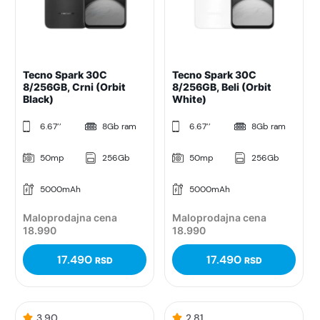
Tecno Spark 30C
Tecno Spark 30C
8/256GB, Crni (Orbit
8/256GB, Beli (Orbit
Black)
White)
6.67’’
8Gb ram
6.67’’
8Gb ram
50mp
256Gb
50mp
256Gb
5000mAh
5000mAh
Maloprodajna cena
Maloprodajna cena
18.990
18.990
17.490
17.490
RSD
RSD
3.90
2.81