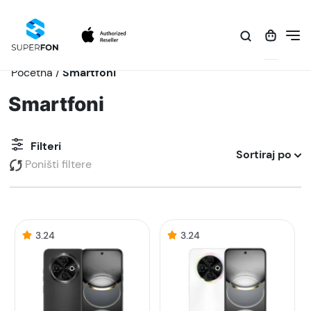
Početna
/
Smartfoni
Smartfoni
Filteri
Sortiraj po
Poništi filtere
3.24
3.24