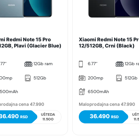
mi Redmi Note 15 Pro
Xiaomi Redmi Note 15 P
2GB, Plavi (Glacier Blue)
12/512GB, Crni (Black)
77’’
12Gb ram
6.77’’
12Gb 
00mp
512Gb
200mp
512Gb
500mAh
6500mAh
rodajna cena 47.990
Maloprodajna cena 47.990
UŠTEDA
UŠ
36.490
36.490
RSD
RSD
11.500
11