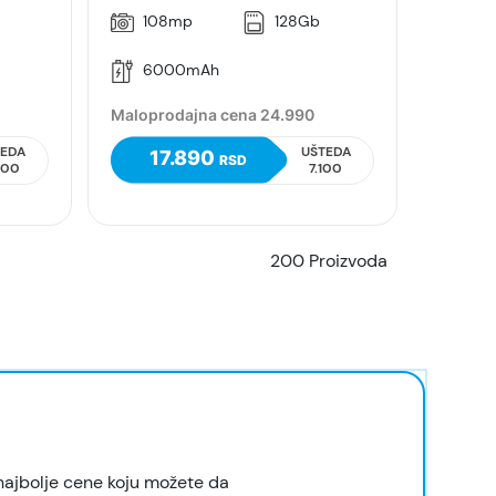
b
108mp
128Gb
6000mAh
Maloprodajna cena 24.990
TEDA
UŠTEDA
17.890
RSD
000
7.100
200 Proizvoda
najbolje cene koju možete da