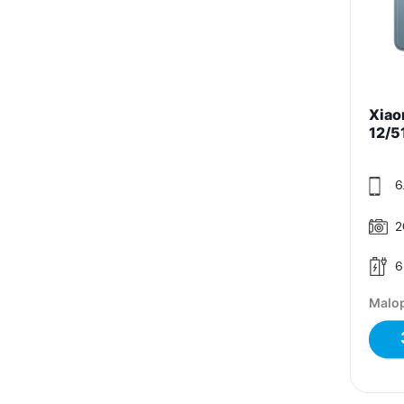
Xiao
12/51
6.
2
6
Malop