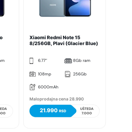
ro
Xiaomi Redmi Note 15
8/256GB, Plavi (Glacier Blue)
ram
6.77’’
8Gb ram
108mp
256Gb
6000mAh
Maloprodajna cena 28.990
TEDA
UŠTEDA
21.990
RSD
.500
7.000