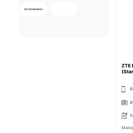
Svi brendovi
ZTE 
(Sta
6
8
5
Malop