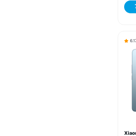
6.1
Xiao