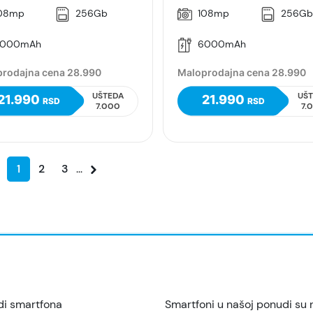
08mp
256Gb
108mp
256G
000mAh
6000mAh
rodajna cena 28.990
Maloprodajna cena 28.990
UŠTEDA
UŠ
21.990
21.990
RSD
RSD
7.000
7.
1
2
3
...
di smartfona
Smartfoni u našoj ponudi su 