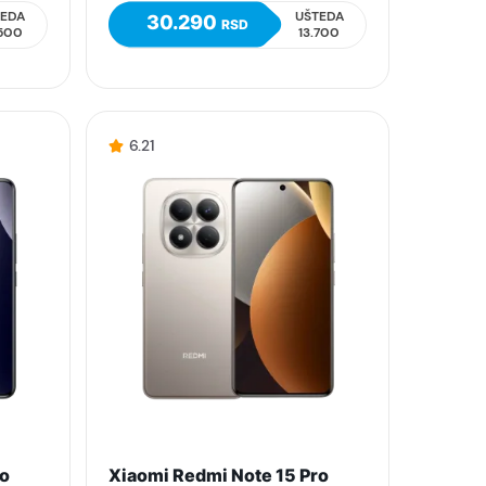
TEDA
UŠTEDA
30.290
RSD
.500
13.700
6.21
ro
Xiaomi Redmi Note 15 Pro