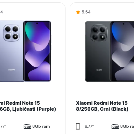
54
5.54
mi Redmi Note 15
Xiaomi Redmi Note 15
6GB, Ljubičasti (Purple)
8/256GB, Crni (Black)
77’’
8Gb ram
6.77’’
8Gb r