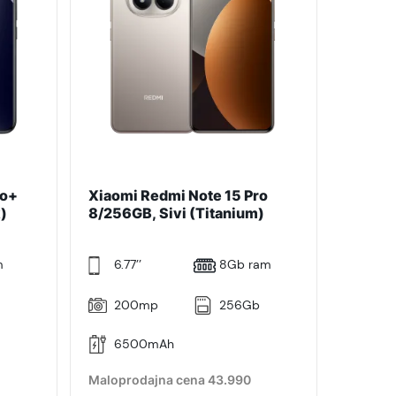
ro+
Xiaomi Redmi Note 15 Pro
)
8/256GB, Sivi (Titanium)
m
6.77’’
8Gb ram
b
200mp
256Gb
6500mAh
Maloprodajna cena 43.990