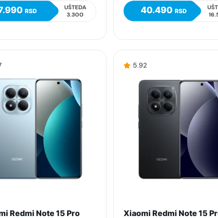
UŠTEDA
UŠ
7.990
40.490
RSD
RSD
3.300
16
7
5.92
mi Redmi Note 15 Pro
Xiaomi Redmi Note 15 P