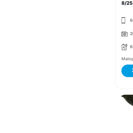
8/25
6.
2
6
Malop