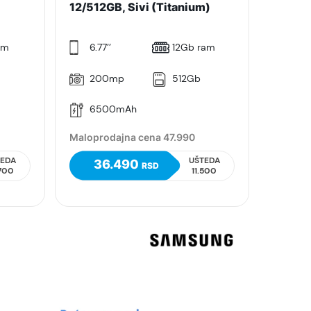
12/512GB, Sivi (Titanium)
am
6.77’’
12Gb ram
b
200mp
512Gb
6500mAh
Maloprodajna cena 47.990
TEDA
UŠTEDA
36.490
RSD
.700
11.500