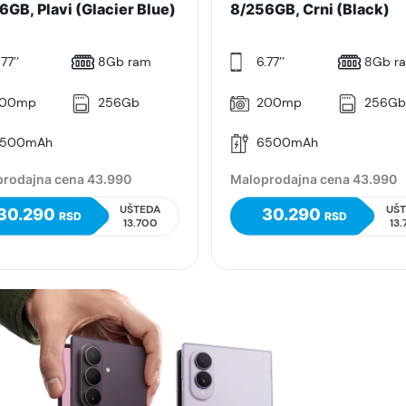
6GB, Plavi (Glacier Blue)
8/256GB, Crni (Black)
77’’
8Gb ram
6.77’’
8Gb r
00mp
256Gb
200mp
256G
500mAh
6500mAh
rodajna cena 43.990
Maloprodajna cena 43.990
UŠTEDA
UŠ
30.290
30.290
RSD
RSD
13.700
13