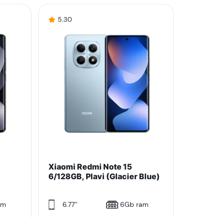
5.30
Xiaomi Redmi Note 15
6/128GB, Plavi (Glacier Blue)
am
6.77’’
6Gb ram