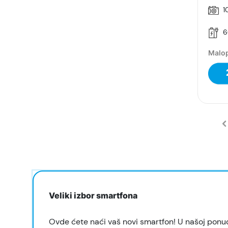
1
6
Malop
Veliki izbor smartfona
Ovde ćete naći vaš novi smartfon! U našoj ponu