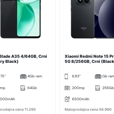
Blade A35 4/64GB, Crni
Xiaomi Redmi Note 15 P
rry Black)
5G 8/256GB, Crni (Black
.75’’
4Gb ram
6.83’’
Gb ra
mp
64Gb
200mp
256G
000mAh
6500mAh
rodajna cena 11.290
Maloprodajna cena 56.990