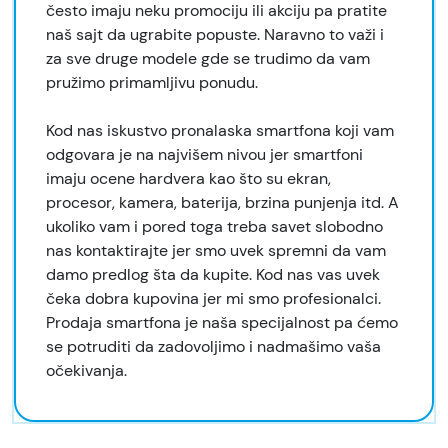
često imaju neku promociju ili akciju pa pratite
naš sajt da ugrabite popuste. Naravno to važi i
za sve druge modele gde se trudimo da vam
pružimo primamljivu ponudu.
Kod nas iskustvo pronalaska smartfona koji vam
odgovara je na najvišem nivou jer smartfoni
imaju ocene hardvera kao što su ekran,
procesor, kamera, baterija, brzina punjenja itd. A
ukoliko vam i pored toga treba savet slobodno
nas kontaktirajte jer smo uvek spremni da vam
damo predlog šta da kupite. Kod nas vas uvek
čeka dobra kupovina jer mi smo profesionalci.
Prodaja smartfona je naša specijalnost pa ćemo
se potruditi da zadovoljimo i nadmašimo vaša
očekivanja.