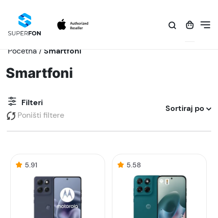
Početna
/
Smartfoni
Smartfoni
Filteri
Sortiraj po
Poništi filtere
5.91
5.58