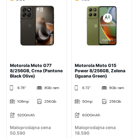
Motorola Moto G77
Motorola Moto G15
8/256GB, Crna (Pantone
Power 8/256GB, Zelena
Black Olive)
(Iguana Green)
6.78’’
8Gb ram
6.72’’
8Gb ram
108mp
256Gb
50mp
256Gb
5200mAh
6000mAh
Maloprodajna cena
Maloprodajna cena
50.590
18.590