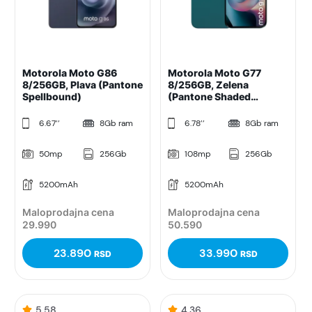
Motorola Moto G86
Motorola Moto G77
8/256GB, Plava (Pantone
8/256GB, Zelena
Spellbound)
(Pantone Shaded
Spruce)
6.67’’
8Gb ram
6.78’’
8Gb ram
50mp
256Gb
108mp
256Gb
5200mAh
5200mAh
Maloprodajna cena
Maloprodajna cena
29.990
50.590
23.890
33.990
RSD
RSD
5.58
4.36