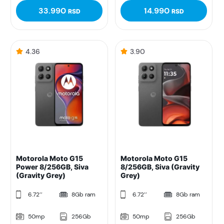
33.990
14.990
RSD
RSD
4.36
3.90
Motorola Moto G15
Motorola Moto G15
Power 8/256GB, Siva
8/256GB, Siva (Gravity
(Gravity Grey)
Grey)
6.72’’
8Gb ram
6.72’’
8Gb ram
50mp
256Gb
50mp
256Gb