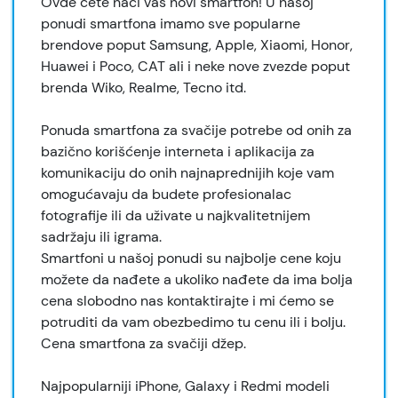
Ovde ćete naći vaš novi smartfon! U našoj
ponudi smartfona imamo sve popularne
brendove poput Samsung, Apple, Xiaomi, Honor,
Huawei i Poco, CAT ali i neke nove zvezde poput
brenda Wiko, Realme, Tecno itd.
Ponuda smartfona za svačije potrebe od onih za
bazično korišćenje interneta i aplikacija za
komunikaciju do onih najnaprednijih koje vam
omogućavaju da budete profesionalac
fotografije ili da uživate u najkvalitetnijem
sadržaju ili igrama.
Smartfoni u našoj ponudi su najbolje cene koju
možete da nađete a ukoliko nađete da ima bolja
cena slobodno nas kontaktirajte i mi ćemo se
potruditi da vam obezbedimo tu cenu ili i bolju.
Cena smartfona za svačiji džep.
Najpopularniji iPhone, Galaxy i Redmi modeli