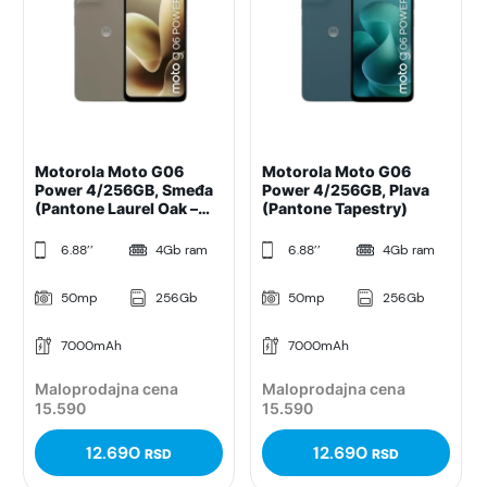
Motorola Moto G06
Motorola Moto G06
Power 4/256GB, Smeđa
Power 4/256GB, Plava
(Pantone Laurel Oak –
(Pantone Tapestry)
Khaki)
6.88’’
4Gb ram
6.88’’
4Gb ram
50mp
256Gb
50mp
256Gb
7000mAh
7000mAh
Maloprodajna cena
Maloprodajna cena
15.590
15.590
12.690
12.690
RSD
RSD