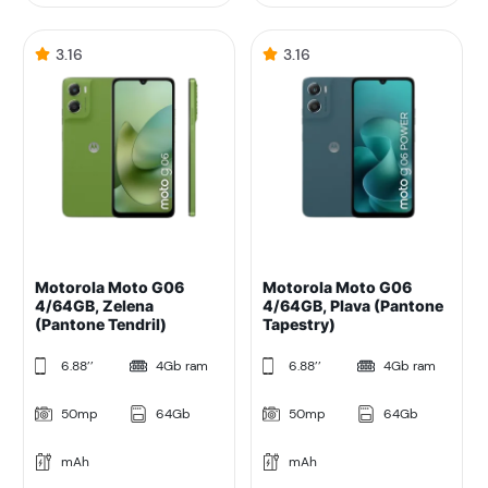
3.16
3.16
Motorola Moto G06
Motorola Moto G06
4/64GB, Zelena
4/64GB, Plava (Pantone
(Pantone Tendril)
Tapestry)
6.88’’
4Gb ram
6.88’’
4Gb ram
50mp
64Gb
50mp
64Gb
mAh
mAh