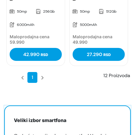
50mp
256Gb
50mp
512Gb
6000mAh
5000mAh
Maloprodajna cena
Maloprodajna cena
59.990
49.990
42.990
27.290
RSD
RSD
12 Proizvoda
1
Veliki izbor smartfona