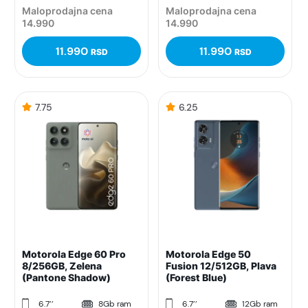
Maloprodajna cena
Maloprodajna cena
14.990
14.990
11.990
11.990
RSD
RSD
7.75
6.25
Motorola Edge 60 Pro
Motorola Edge 50
8/256GB, Zelena
Fusion 12/512GB, Plava
(Pantone Shadow)
(Forest Blue)
6.7’’
8Gb ram
6.7’’
12Gb ram