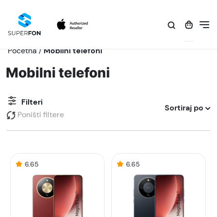
Početna
/
Mobilni telefoni
Mobilni telefoni
Filteri
Sortiraj po
Poništi filtere
6.65
6.65