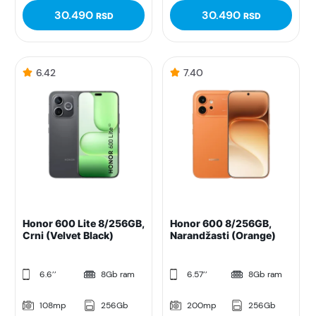
30.490
30.490
RSD
RSD
6.42
7.40
Honor 600 Lite 8/256GB,
Honor 600 8/256GB,
Crni (Velvet Black)
Narandžasti (Orange)
6.6’’
8Gb ram
6.57’’
8Gb ram
108mp
256Gb
200mp
256Gb