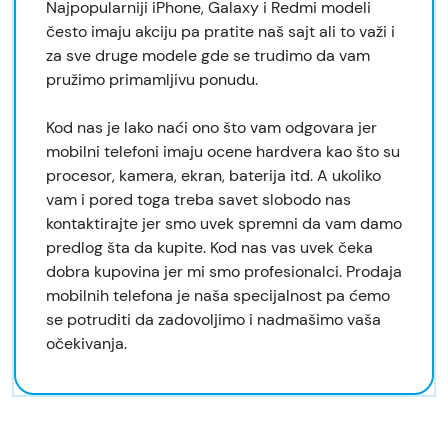
Najpopularniji iPhone, Galaxy i Redmi modeli
često imaju akciju pa pratite naš sajt ali to važi i
za sve druge modele gde se trudimo da vam
pružimo primamljivu ponudu.
Kod nas je lako naći ono što vam odgovara jer
mobilni telefoni imaju ocene hardvera kao što su
procesor, kamera, ekran, baterija itd. A ukoliko
vam i pored toga treba savet slobodo nas
kontaktirajte jer smo uvek spremni da vam damo
predlog šta da kupite. Kod nas vas uvek čeka
dobra kupovina jer mi smo profesionalci. Prodaja
mobilnih telefona je naša specijalnost pa ćemo
se potruditi da zadovoljimo i nadmašimo vaša
očekivanja.