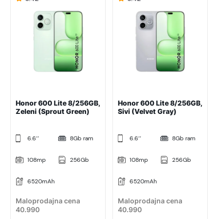
Honor 600 Lite 8/256GB,
Honor 600 Lite 8/256GB,
Zeleni (Sprout Green)
Sivi (Velvet Gray)
6.6’’
8Gb ram
6.6’’
8Gb ram
108mp
256Gb
108mp
256Gb
6520mAh
6520mAh
Maloprodajna cena
Maloprodajna cena
40.990
40.990