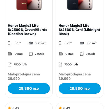
Honor Magic8 Lite
Honor Magic8 Lite
8/256GB, Crveni/Bordo
8/256GB, Crni (Midnight
(Reddish Brown)
Black)
6.79’’
8Gb ram
6.79’’
8Gb ram
108mp
256Gb
108mp
256Gb
7500mAh
7500mAh
Maloprodajna cena
Maloprodajna cena
39.990
39.990
29.880
29.880
RSD
RSD
6.42
6.42