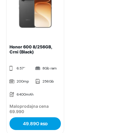
Honor 600 8/256GB,
Crni (Black)
6.57’’
8Gb ram
200mp
256Gb
6400mAh
Maloprodajna cena
69.990
49.890
RSD